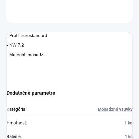
DETAILNÉ INFORMÁCIE
OPÝTAŤ SA
STRÁŽIŤ
- Profil Eurostandard
- NW 7,2
- Materiál: mosadz
Dodatočné parametre
Kategória
:
Mosadzné vsuvky
Hmotnosť
:
1 kg
Balenie
:
1 ks