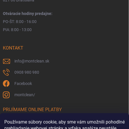
821 06 Bratislava
Otváracie hodiny predajne:
PO-ŠT: 8:00 - 16:00
PIA: 8:00 - 13:00
KONTAKT
info
@
montclean.sk
0908 980 980
Facebook
montclean/
PRIJÍMAME ONLINE PLATBY
Používame súbory cookie, aby sme vám umožnili pohodlné
prehliadanie webovej stránky a vďaka analýze neustále