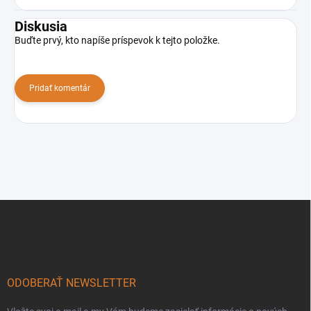
Diskusia
Buďte prvý, kto napíše príspevok k tejto položke.
Pridať komentár
Z
á
p
ä
t
i
ODOBERAŤ NEWSLETTER
e