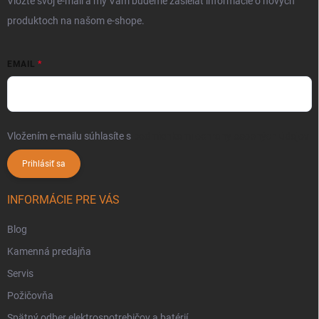
Vložte svoj e-mail a my Vám budeme zasielať informácie o nových
produktoch na našom e-shope.
EMAIL
Vložením e-mailu súhlasíte s
podmienkami ochrany osobných údajov
Prihlásiť sa
INFORMÁCIE PRE VÁS
Blog
Kamenná predajňa
Servis
Požičovňa
Spätný odber elektrospotrebičov a batérií