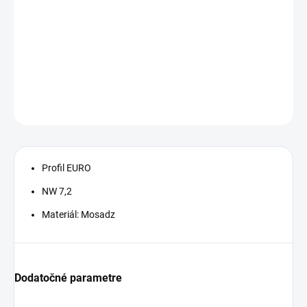
cena:
−
+
Pridať do košíka
DETAILNÉ INFORMÁCIE
OPÝTAŤ SA
STRÁŽIŤ
Profil EURO
NW 7,2
Materiál: Mosadz
Dodatočné parametre