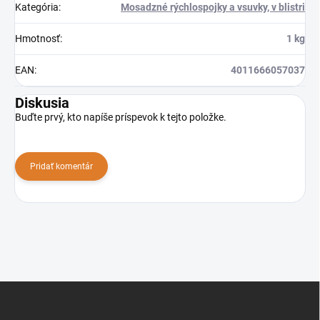
Kategória
:
Mosadzné rýchlospojky a vsuvky, v blistri
Hmotnosť
:
1 kg
EAN
:
4011666057037
Diskusia
Buďte prvý, kto napíše príspevok k tejto položke.
Pridať komentár
Z
á