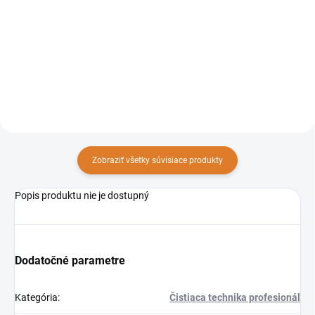
uzamykateľný upratovací vozík,
uzamykateľný upratovací vozík,
ktorý ponúka maximálne
ktorý ponúka maximálne
výhody a najvyššie hygienické
výhody a najvyššie hygienické
štandardy pre každodenné
štandardy pre každodenné
profesionálne použitie.
profesionálne použitie.
Zobraziť všetky súvisiace produkty
Popis produktu nie je dostupný
Dodatočné parametre
Kategória
:
Čistiaca technika profesionál