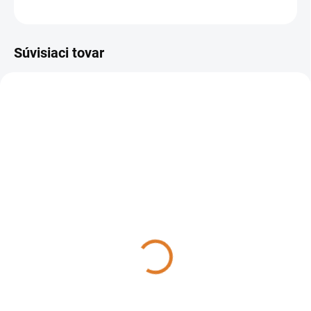
OPÝTAŤ SA
STRÁŽIŤ
Súvisiaci tovar
305001
305002
DO TÝŽDŇA
DO TÝŽDŇA
Sprintus - Upratovací vozík
Sprintus - Upratovací vozík
VariX, 305001
VariX Press, 305002
974,38 €
1 172,14 €
792,18 € bez DPH
952,96 € bez DPH
Do košíka
Do košíka
VariX je praktický,
VariX Press je praktický,