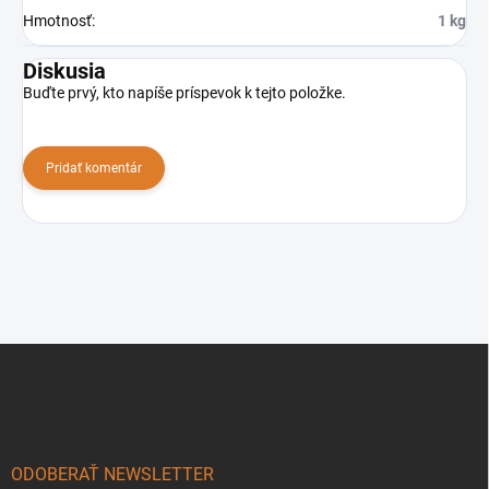
Hmotnosť
:
1 kg
Diskusia
Buďte prvý, kto napíše príspevok k tejto položke.
Pridať komentár
Z
á
p
ä
t
i
ODOBERAŤ NEWSLETTER