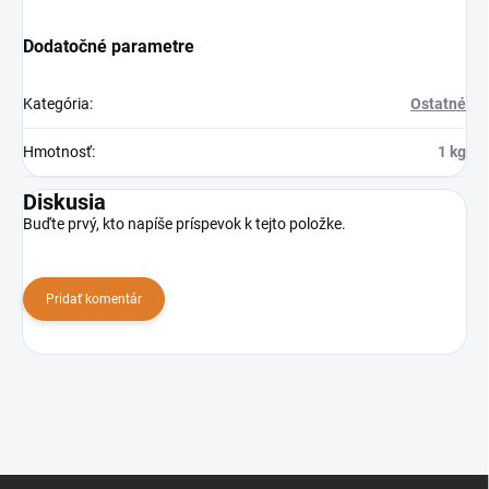
Dodatočné parametre
Kategória
:
Ostatné
Hmotnosť
:
1 kg
Diskusia
Buďte prvý, kto napíše príspevok k tejto položke.
Pridať komentár
Z