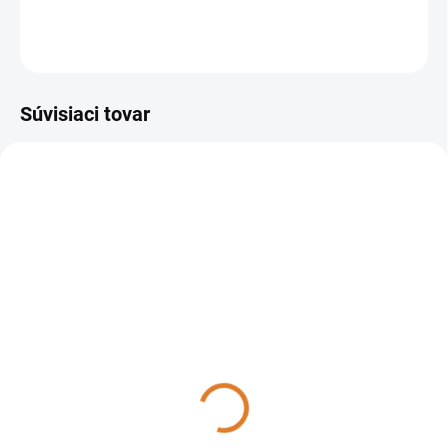
DETAILNÉ INFORMÁCIE
OPÝTAŤ SA
STRÁŽIŤ
Súvisiaci tovar
301133
304001
DO 14 DNÍ
DO TÝŽDŇA
Sprintus - Upratovací vozík
Sprintus - Uzamykateľný
PuriX komplet so
upratovací vozík MatriX-
separáciou koša, 301133
Press, 304001
410,48 €
555,09 €
333,72 € bez DPH
451,29 € bez DPH