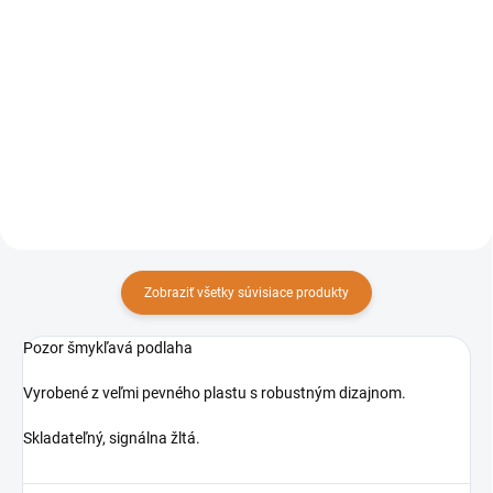
Do košíka
Do košíka
Upratovací vozík Sprintus PuriX
Uzamykateľný upratovací vozík
je skvelou voľbou na
Sprintus MatriX svoje využitie
profesionálne použitie pri
nájde vo veľkých prevádzkach,
upratovaní rôznych zariadení.
hoteloch, penziónoch,
nemocniciach a iných
verejných zariadeniach.
Zobraziť všetky súvisiace produkty
Pozor šmykľavá podlaha
Vyrobené z veľmi pevného plastu s robustným dizajnom.
Skladateľný, signálna žltá.