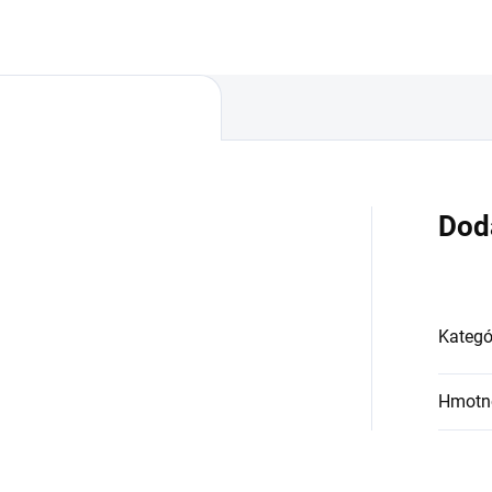
 každodenné profesionálne
itie.
Dod
Kategó
Hmotn