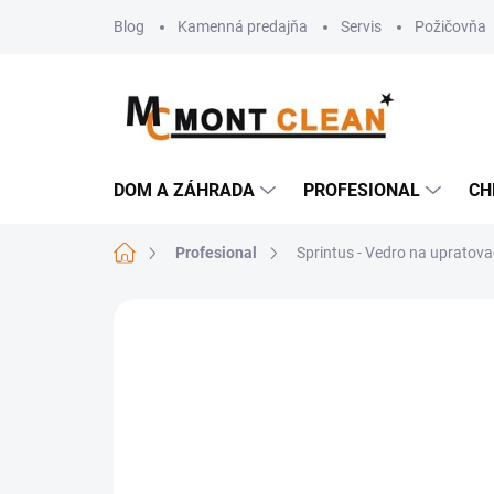
Prejsť
Blog
Kamenná predajňa
Servis
Požičovňa
na
obsah
DOM A ZÁHRADA
PROFESIONAL
CH
Domov
Profesional
Sprintus - Vedro na upratova
Neohodnotené
Podrobnosti hodn