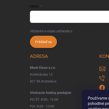
EMAIL
Vložením e-mailu súhlasíte s
podmienkami ochrany 
Prihlásiť sa
ADRESA
KON
Mont Clean s.r.o.
Kvetinárska 13
821 06 Bratislava
Otváracie hodiny predajne:
Používame s
PO-ŠT: 8:00 - 16:00
pohodlné pr
PIA: 8:00 - 13:00
analýze neus