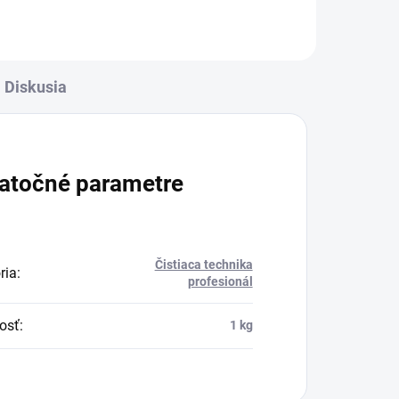
pre každodenné profesionálne
použitie.
Diskusia
atočné parametre
Čistiaca technika
ria
:
profesionál
osť
:
1 kg