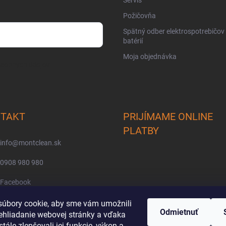
Požičovňa
Spätný odber elektrospotrebičov
batérií
Moja objednávka
osobných údajov
TAKT
PRIJÍMAME ONLINE
PLATBY
info
@
montclean.sk
0908 980 980
Facebook
montclean/
úbory cookie, aby sme vám umožnili
Odmietnuť
ehliadanie webovej stránky a vďaka
tále zlepšovali jej funkcie, výkon a