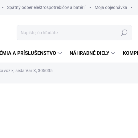
Spätný odber elektrospotrebičov a batérií
Moja objednávka
Hľadať
ÉMIA A PRÍSLUŠENSTVO
NÁHRADNÉ DIELY
KOMP
cí vozík, šedá VariX, 305035
otenia
ZNAČKA:
SPRINTUS
47,22 €
44,86 
36,47 € bez DPH
Jednotková
DO TÝŽDŇA
cena: