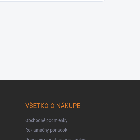
VŠETKO O NÁKUPE
Obchodné podmienky
Reklamačný poriadok
Poučenie o odstúpení od zmluvy