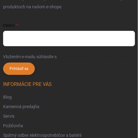
produktoch na našom e-shope.
EMAIL
Vložením e-mailu súhlasíte s
podmienkami ochrany osobných údajov
Prihlásiť sa
INFORMÁCIE PRE VÁS
Blog
Kamenná predajňa
Servis
Požičovňa
Spätný odber elektrospotrebičov a batérií