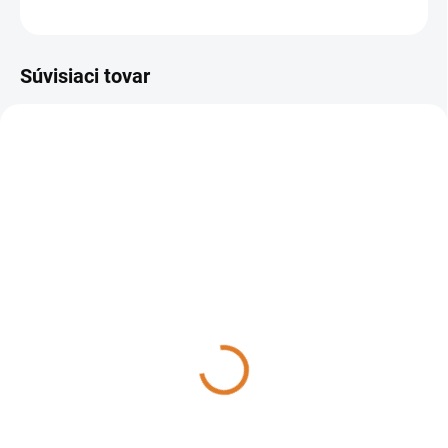
OPÝTAŤ SA
STRÁŽIŤ
Súvisiaci tovar
301133
900835
DO 14 DNÍ
DO TÝŽDŇA
Sprintus - Upratovací vozík
Sprintus - Upratovací vozík
PuriX komplet so
PuriX komplet, 301106
separáciou koša, 301133
386,22 €
410,48 €
314 € bez DPH
333,72 € bez DPH
Do košíka
Do košíka
Upratovací vozík Sprintus PuriX