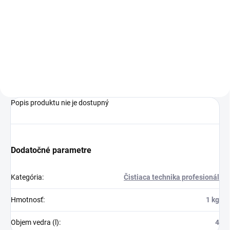
Upratovací vozík Sprintus PuriX
je skvelou voľbou na
je skvelou voľbou na
profesionálne použitie pri
profesionálne použitie pri
upratovaní rôznych zariadení.
upratovaní rôznych zariadení.
Popis produktu nie je dostupný
Dodatočné parametre
Kategória
:
Čistiaca technika profesionál
Hmotnosť
:
1 kg
Objem vedra (l)
:
4