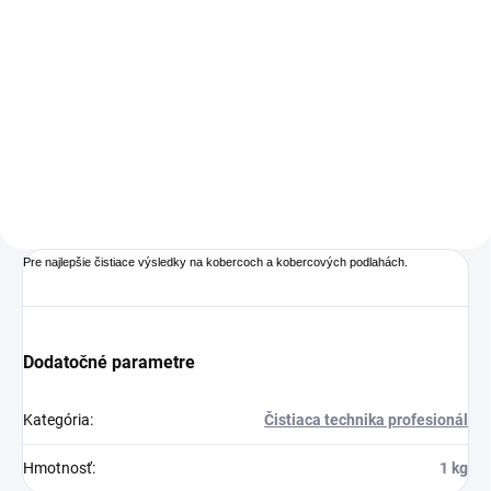
Do košíka
Excentrický jednokotúčový stroj
Excentrický jednokotúčový
Sprintus EEM 13 R je
čiastiaci stroj Sprintus EEM 13
špecializované zariadenie
R s nádržou je vhodný
navrhnuté na efektívne čistenie
na čistenie malých povrchov,
malých povrchov, výklenkov a
výklenkov a rohov.
rohov. Vďaka svojej konštrukcii
bez...
Pre najlepšie čistiace výsledky na kobercoch a kobercových podlahách.
Dodatočné parametre
Kategória
:
Čistiaca technika profesionál
Hmotnosť
:
1 kg