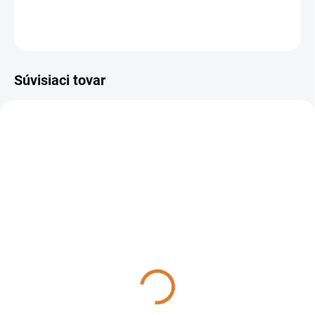
DETAILNÉ INFORMÁCIE
OPÝTAŤ SA
STRÁŽIŤ
Súvisiaci tovar
202005
202001
DO TÝŽDŇA
SKLADOM
Sprintus - EEM 13 R
Sprintus - EEM 13 R bez
Súprava s nádržou,
nádrže ,202001
202005
595,56 €
612,85 €
484,20 € bez DPH
498,25 € bez DPH
Do košíka