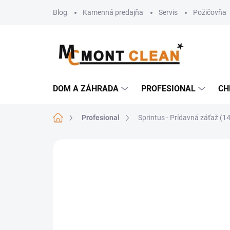
Prejsť
Blog
Kamenná predajňa
Servis
Požičovňa
na
obsah
DOM A ZÁHRADA
PROFESIONAL
CH
Domov
Profesional
Sprintus - Prídavná záťaž (1
Neohodnotené
Podrobnosti hodn