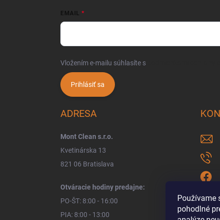
EMAIL
Vložením e-mailu súhlasíte s
podmienkami ochrany 
Prihlásiť sa
ADRESA
KON
Mont Clean s.r.o.
Kvetinárska 13
821 06 Bratislava
Otváracie hodiny predajne:
Používame s
PO-ŠT: 8:00 - 16:00
pohodlné pr
PIA: 8:00 - 13:00
analýze neus