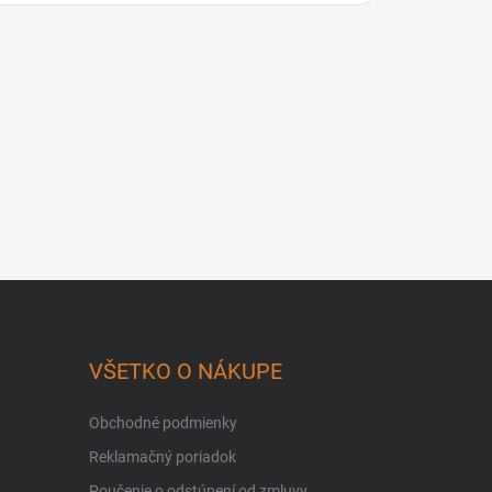
VŠETKO O NÁKUPE
Obchodné podmienky
Reklamačný poriadok
Poučenie o odstúpení od zmluvy