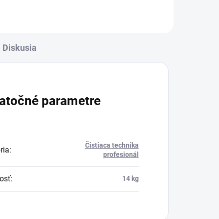
Diskusia
atočné parametre
Čistiaca technika
ria
:
profesionál
osť
:
14 kg