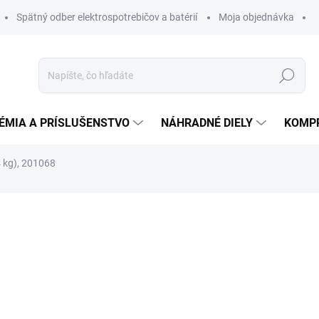
Spätný odber elektrospotrebičov a batérií
Moja objednávka
Hľadať
ÉMIA A PRÍSLUŠENSTVO
NÁHRADNÉ DIELY
KOMP
4 kg), 201068
otenia
ZNAČKA:
SPRINTUS
98,14 €
93,24 
75,80 € bez DPH
Jednotková
DO TÝŽDŇA
cena: