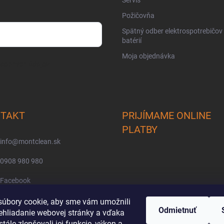
Požičovňa
Spätný odber elektrospotrebičov
batérií
Moja objednávka
osobných údajov
TAKT
PRIJÍMAME ONLINE
PLATBY
info
@
montclean.sk
0908 980 980
Facebook
montclean/
úbory cookie, aby sme vám umožnili
Odmietnuť
ehliadanie webovej stránky a vďaka
tále zlepšovali jej funkcie, výkon a