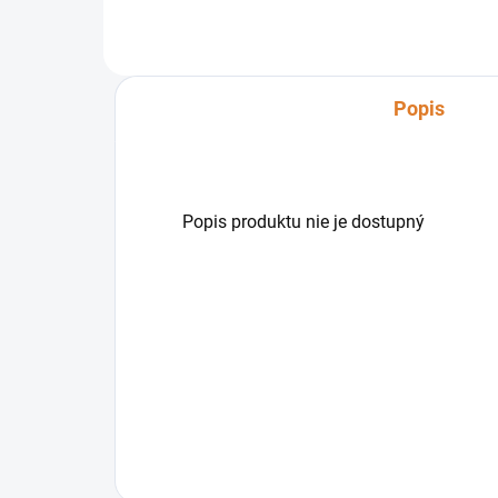
rôznych typoch podláh. Vďaka
svojej konštrukcii s odolným...
Popis
Popis produktu nie je dostupný