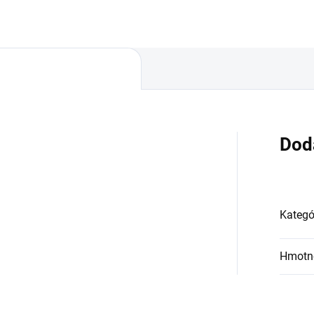
Dod
Kategó
Hmotn