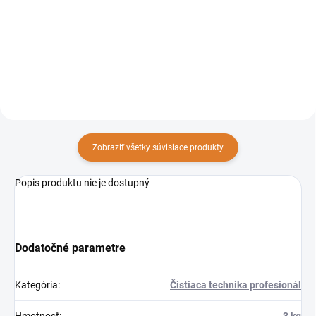
obzvlášť robustný vysávač na
vysávač určený na mokré a
mokré a suché vysávanie z
suché vysávanie s 3
nehrdzavejúcej ocele pre
nastaviteľnými turbínami a
náročné každodenné použitie.
objemom nádoby 77 litrov.
Zobraziť všetky súvisiace produkty
Popis produktu nie je dostupný
Dodatočné parametre
Kategória
:
Čistiaca technika profesionál
Hmotnosť
:
3 kg