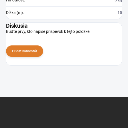
Dĺžka (m)
:
15
Diskusia
Buďte prvý, kto napíše príspevok k tejto položke.
Pridať komentár
Z
á
p
ä
t