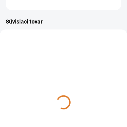
OPÝTAŤ SA
STRÁŽIŤ
Súvisiaci tovar
102001
103001
DO TÝŽDŇA
DO TÝŽDŇA
Sprintus - N 55/2 E,
Sprintus - N 77/3 E,
102001
103001
859 €
932,15 €
698,37 € bez DPH
757,85 € bez DPH
Do košíka
Do košíka
Sprintus vysávač N 55/2 E je
Sprintus N 77/3 E je nerezový