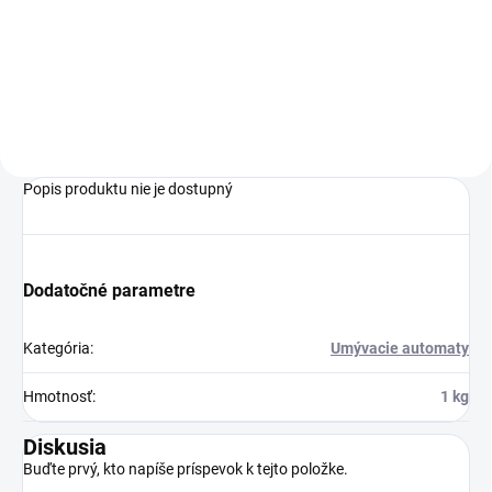
vysoko výkonný čistiaci stroj na
výkonný čistiaci stroj na
podlahy s vynikajúcimi
podlahy s vynikajúcimi
výsledkami čistenia a
výsledkami čistenia a
bezpečnou prevádzkou.
bezpečnou prevádzkou.
Popis produktu nie je dostupný
Dodatočné parametre
Kategória
:
Umývacie automaty
Hmotnosť
:
1 kg
Diskusia
Buďte prvý, kto napíše príspevok k tejto položke.