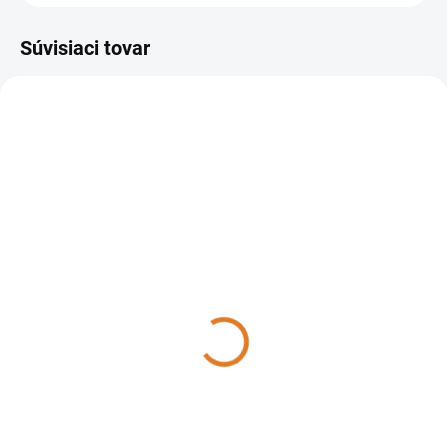
Súvisiaci tovar
207003
207001
DO TÝŽDŇA
DO TÝŽDŇA
Sprintus - Jednokotúčový
Sprintus - Jednokotúčový
čistiaci stroj na podlahy
čiastiaci stroj na podlahy
Titan "heavy duty", 207003
Titan, 207001
2 001,21 €
1 889,97 €
1 627 € bez DPH
1 536,56 € bez DPH
Do košíka
Do košíka
Sprintus Titan "heavy duty" je
Sprintus Titan je vysoko