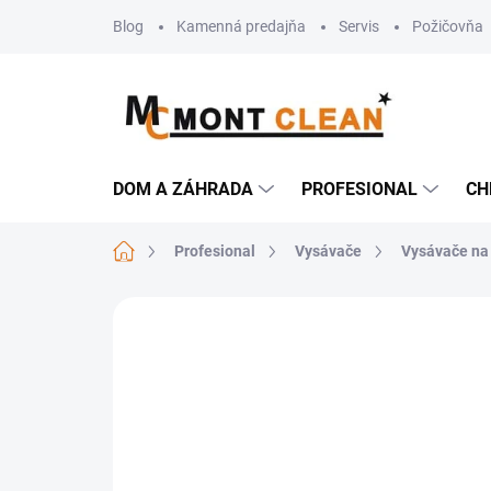
Prejsť
Blog
Kamenná predajňa
Servis
Požičovňa
na
obsah
DOM A ZÁHRADA
PROFESIONAL
CH
Domov
Profesional
Vysávače
Vysávače na
Neohodnotené
Podrobnosti hodn
TIP