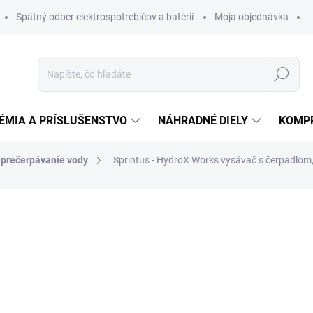
Spätný odber elektrospotrebičov a batérií
Moja objednávka
Hľadať
ÉMIA A PRÍSLUŠENSTVO
NÁHRADNÉ DIELY
KOMP
 prečerpávanie vody
Sprintus - HydroX Works vysávač s čerpadlom
otenia
ZNAČKA:
SPRINTUS
1 351,77 €
1 1
917,89 € bez DPH
Jednotková
SKLADOM