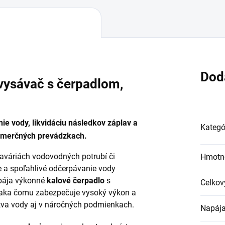
Dod
ysávač s čerpadlom,
ie vody, likvidáciu následkov záplav a
Kategó
komerčných prevádzkach.
haváriách vodovodných potrubí či
Hmotn
le a spoľahlivé odčerpávanie vody
ája výkonné
kalové čerpadlo
s
Celkov
ďaka čomu zabezpečuje vysoký výkon a
tva vody aj v náročných podmienkach.
Napája