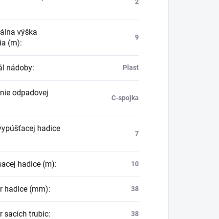
2
álna výška
9
ia (m)
:
ál nádoby
:
Plast
enie odpadovej
C-spojka
vypúšťacej hadice
7
sacej hadice (m)
:
10
r hadice (mm)
:
38
 sacích trubíc
:
38