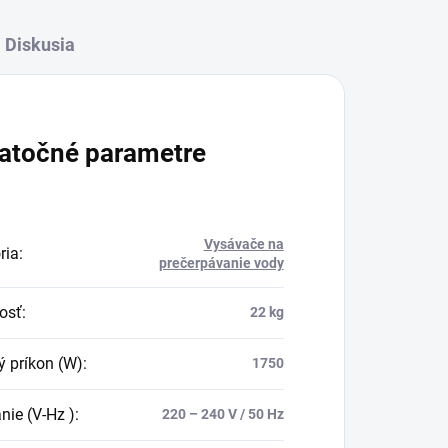
Diskusia
atočné parametre
Vysávače na
ria
:
prečerpávanie vody
osť
:
22 kg
ý príkon (W)
:
1750
nie (V-Hz )
:
220 – 240 V / 50 Hz