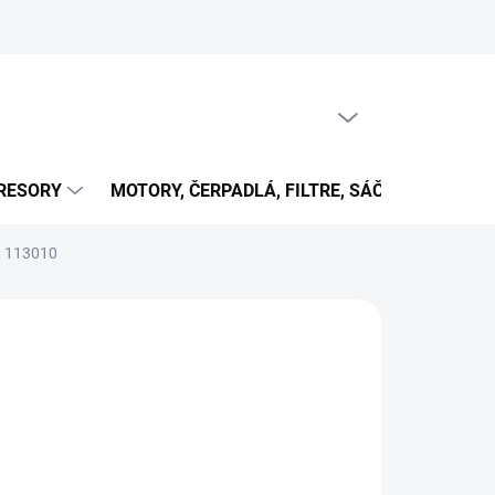
PRÁZDNY KOŠÍK
NÁKUPNÝ
KOŠÍK
RESORY
MOTORY, ČERPADLÁ, FILTRE, SÁČKY...
OB
, 113010
29 €