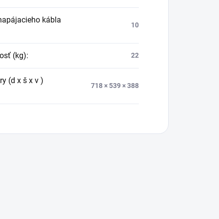
napájacieho kábla
10
sť (kg)
:
22
 (d x š x v )
718 × 539 × 388