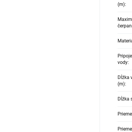
(m)
:
Maxim
čerpan
Materi
Pripoj
vody
:
Dĺžka 
(m)
:
Dĺžka 
Prieme
Priemer