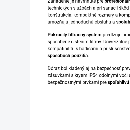
Zariadenie je navrhnuté pre
profesionál
technických službách a pri sanácii šk
konštrukcia, kompaktné rozmery a komp
umožňujú jednoduchú obsluhu a s
poľah
Pokročilý filtračný systém
predlžuje pra
spôsobené čistením filtrov. Univerzálne 
kompatibilitu s hadicami a príslušenstv
spôsoboch použitia
.
Dôraz bol kladený aj na bezpečnosť pre
zásuvkami s krytím IP54 odolnými voči s
bezpečnostnými prvkami pre
spoľahlivú