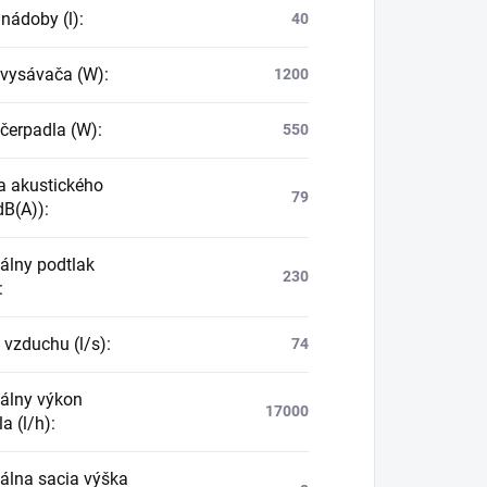
nádoby (l)
:
40
 vysávača (W)
:
1200
 čerpadla (W)
:
550
a akustického
79
dB(A))
:
lny podtlak
230
:
 vzduchu (l/s)
:
74
álny výkon
17000
a (l/h)
:
lna sacia výška