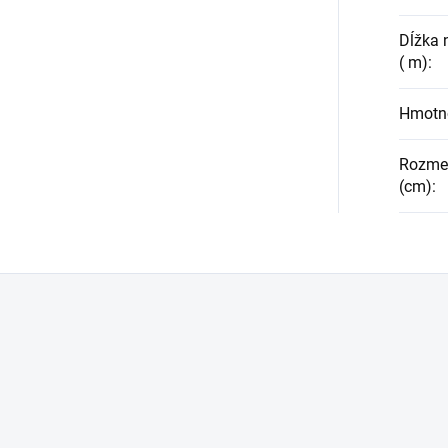
Dĺžka 
( m)
:
Hmotno
Rozmery
(cm)
: