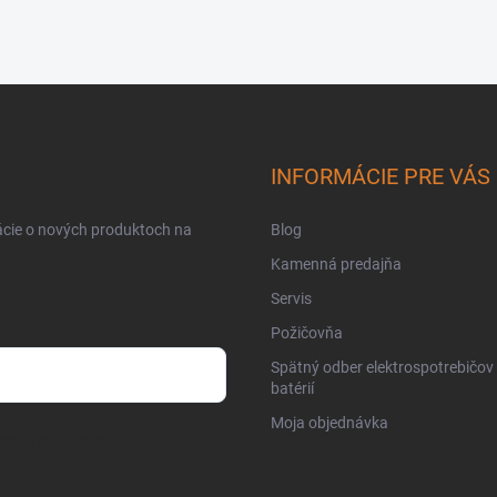
INFORMÁCIE PRE VÁS
ácie o nových produktoch na
Blog
Kamenná predajňa
Servis
Požičovňa
Spätný odber elektrospotrebičov
batérií
Moja objednávka
osobných údajov