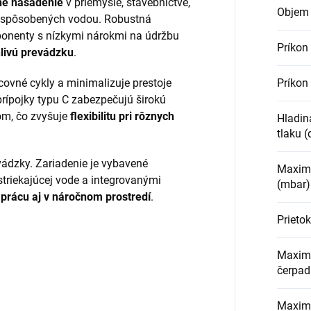
ne nasadenie
v priemysle, stavebníctve,
Objem 
ôd spôsobených vodou. Robustná
onenty s nízkymi nárokmi na údržbu
Príkon
livú prevádzku
.
Príkon
covné cykly a minimalizuje prestoje
prípojky typu C zabezpečujú širokú
om, čo zvyšuje
flexibilitu pri rôznych
Hladin
tlaku (
vádzky. Zariadenie je vybavené
Maximá
triekajúcej vode a integrovanými
(mbar)
 prácu aj v náročnom prostredí
.
Prietok
Maxim
čerpadl
Maximá