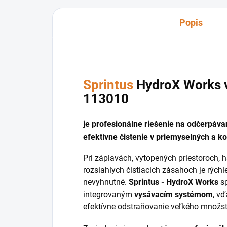
Popis
Sprintus
HydroX Works v
113010
je profesionálne riešenie na odčerpávan
efektívne čistenie v priemyselných a 
Pri záplavách, vytopených priestoroch, 
rozsiahlych čistiacich zásahoch je rých
nevyhnutné.
Sprintus - HydroX Works
sp
integrovaným
vysávacím systémom
, v
efektívne odstraňovanie veľkého množs