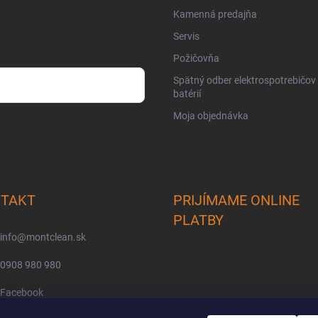
Kamenná predajňa
Servis
Požičovňa
Spätný odber elektrospotrebičov
batérií
Moja objednávka
osobných údajov
TAKT
PRIJÍMAME ONLINE
PLATBY
info
@
montclean.sk
0908 980 980
Facebook