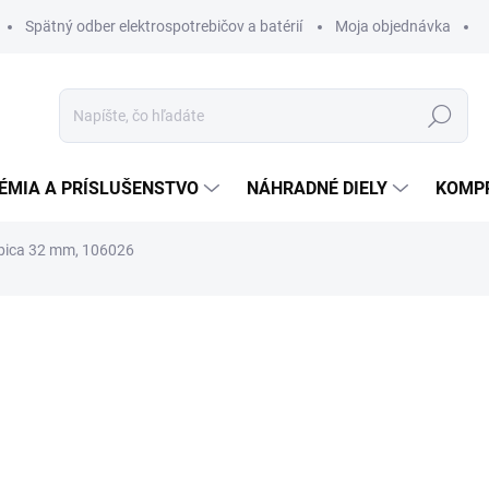
Spätný odber elektrospotrebičov a batérií
Moja objednávka
Hľadať
ÉMIA A PRÍSLUŠENSTVO
NÁHRADNÉ DIELY
KOMP
rubica 32 mm, 106026
otenia
ZNAČKA:
SPRINTUS
11 €
10,45 €
8,50 € bez DPH
Jednotková
SKLADOM
cena: