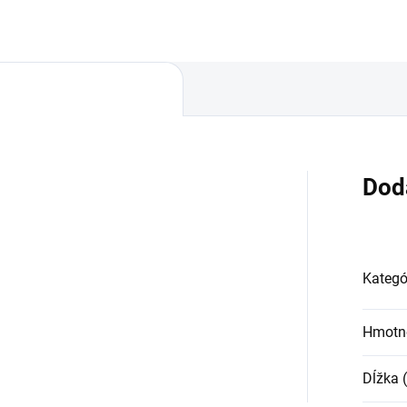
Dod
Kategó
Hmotn
Dĺžka