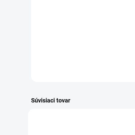
Súvisiaci tovar
UKONČ
115001