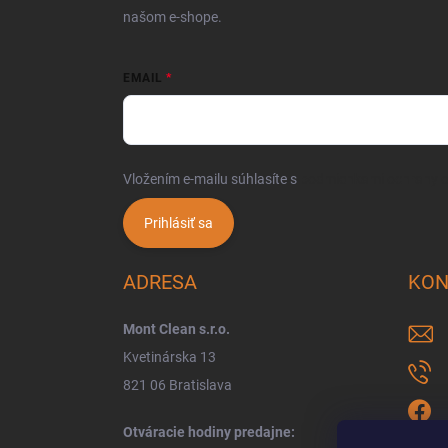
našom e-shope.
EMAIL
Vložením e-mailu súhlasíte s
podmienkami ochrany 
Prihlásiť sa
ADRESA
KON
Mont Clean s.r.o.
Kvetinárska 13
821 06 Bratislava
Otváracie hodiny predajne: