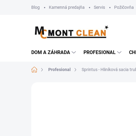
Prejsť
Blog
Kamenná predajňa
Servis
Požičovňa
na
obsah
DOM A ZÁHRADA
PROFESIONAL
CH
Domov
Profesional
Sprintus - Hliníková sacia t
Neohodnotené
Podrobnosti hodn