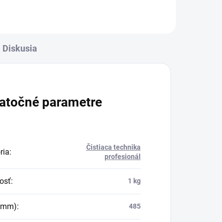
voľbou pre všetkých stavebných
remeselníkov. Perfektne sa hodí
na...
Diskusia
atočné parametre
Čistiaca technika
ria
:
profesionál
osť
:
1 kg
 (mm)
:
485