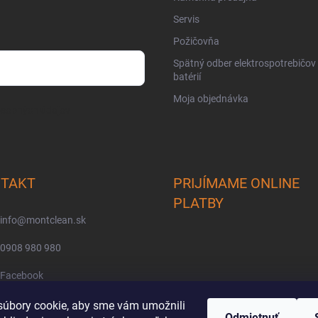
Servis
Požičovňa
Spätný odber elektrospotrebičov
batérií
Moja objednávka
osobných údajov
TAKT
PRIJÍMAME ONLINE
PLATBY
info
@
montclean.sk
0908 980 980
Facebook
montclean/
úbory cookie, aby sme vám umožnili
Odmietnuť