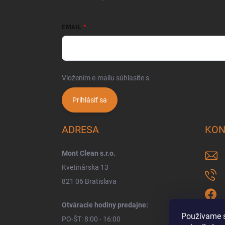
EMAIL
Vložením e-mailu súhlasíte s
podmienkami ochrany 
Prihlásiť sa
ADRESA
KON
Mont Clean s.r.o.
Kvetinárska 13
821 06 Bratislava
Otváracie hodiny predajne:
Používame s
PO-ŠT: 8:00 - 16:00