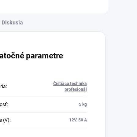
Diskusia
atočné parametre
Čistiaca technika
ria
:
profesionál
osť
:
5 kg
e (V)
:
12V, 50 A