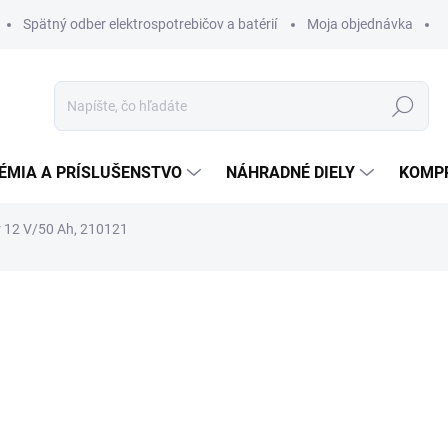
Spätný odber elektrospotrebičov a batérií
Moja objednávka
Hľadať
ÉMIA A PRÍSLUŠENSTVO
NÁHRADNÉ DIELY
KOMP
r 12 V/50 Ah, 210121
otenia
ZNAČKA:
SPRINTUS
471,53 €
447,9
364,20 € bez DPH
Jednotková
DO TÝŽDŇA
cena: