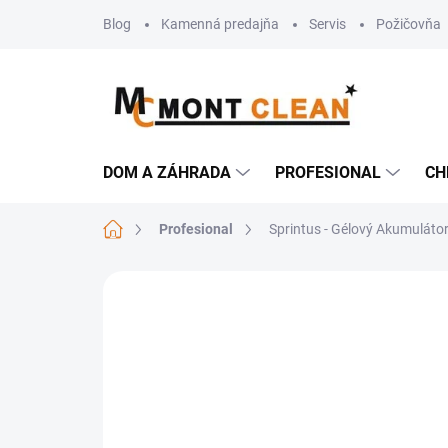
Prejsť
Blog
Kamenná predajňa
Servis
Požičovňa
na
obsah
DOM A ZÁHRADA
PROFESIONAL
CH
Domov
Profesional
Sprintus - Gélový Akumuláto
Neohodnotené
Podrobnosti hodn