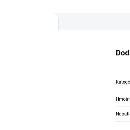
Dod
Kategó
Hmotn
Napäti