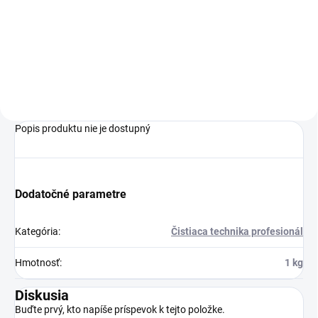
obzvlášť robustný vysávač na
N 80/2 je veľmi odolný
mokré a suché vysávanie z
univerzálny vysávač s
nehrdzavejúcej ocele pre
objemom nádoby 80 litrov.
náročné každodenné použitie.
Popis produktu nie je dostupný
Dodatočné parametre
Kategória
:
Čistiaca technika profesionál
Hmotnosť
:
1 kg
Diskusia
Buďte prvý, kto napíše príspevok k tejto položke.