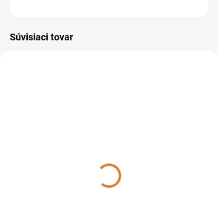
OPÝTAŤ SA
STRÁŽIŤ
Súvisiaci tovar
102001
104001
DO TÝŽDŇA
DO TÝŽDŇA
Sprintus - N 55/2 E,
Sprintus - Mokro suchý
102001
vysávač N 80/2 K, 104001
859 €
776,62 €
698,37 € bez DPH
631,40 € bez DPH
Do košíka
Do košíka
Sprintus vysávač N 55/2 E je
Mokro suchý vysávač Sprintus