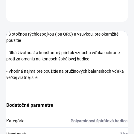
DETAILNÉ INFORMÁCIE
OPÝTAŤ SA
STRÁŽIŤ
- S otočnou rýchlospojkou (iba QRC) a vsuvkou, pre okamžité
použitie
- Dlhá životnosť a konštantný prietok vzduchu vďaka ochrane
proti zalomeniu na koncoch špirálovej hadice
- Vhodná najmä pre použitie na pružinových balanséroch vďaka
veľkej vratnej sile
Dodatočné parametre
Kategória
:
Polyamidová špirálová hadica