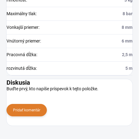
Hmotnosť
:
3 kg
Maximálny tlak
:
8 bar
Vonkajší priemer
:
8 mm
Vnútorný priemer
:
6 mm
Pracovná dĺžka
:
2,5 m
rozvinutá dĺžka
:
5 m
Diskusia
Buďte prvý, kto napíše príspevok k tejto položke.
Pridať komentár