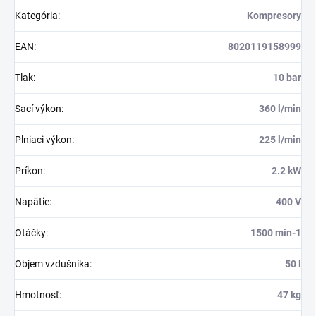
Kategória
:
Kompresory
EAN
:
8020119158999
Tlak
:
10 bar
Sací výkon
:
360 l/min
Plniaci výkon
:
225 l/min
Príkon
:
2.2 kW
Napätie
:
400 V
Otáčky
:
1500 min-1
Objem vzdušníka
:
50 l
Hmotnosť
:
47 kg