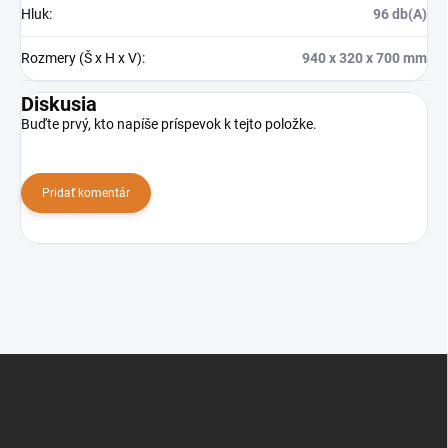
Hluk
:
96 db(A)
Rozmery (Š x H x V)
:
940 x 320 x 700 mm
Diskusia
Buďte prvý, kto napíše príspevok k tejto položke.
Pridať komentár
Z
á
p
ä