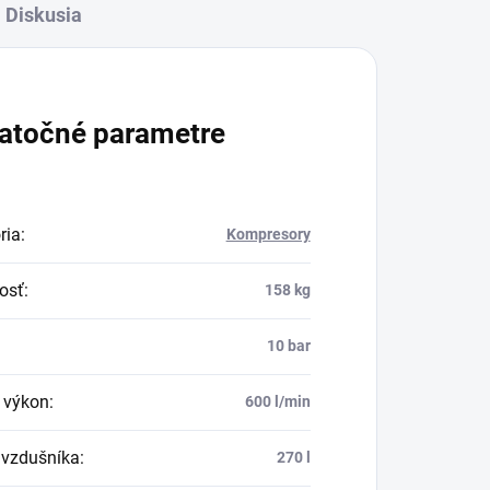
Diskusia
atočné parametre
ria
:
Kompresory
osť
:
158 kg
10 bar
i výkon
:
600 l/min
vzdušníka
:
270 l