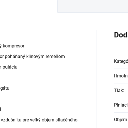
Dod
vý kompresor
sor poháňaný klinovým remeňom
Kategó
ipuláciu
Hmotn
egátu
Tlak
:
Plniac
l
Objem 
 vzdušníku pre veľký objem stlačéného