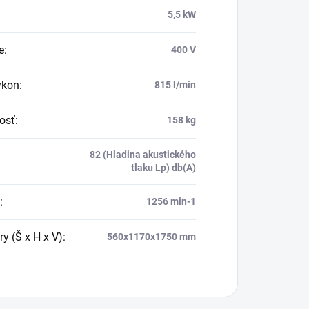
5,5 kW
e
:
400 V
ýkon
:
815 l/min
osť
:
158 kg
82 (Hladina akustického
tlaku Lp) db(A)
:
1256 min-1
y (Š x H x V)
:
560x1170x1750 mm