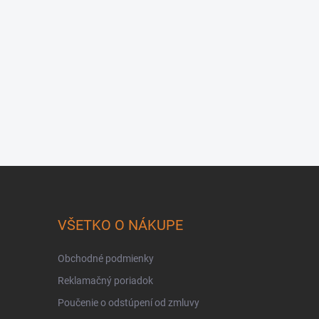
VŠETKO O NÁKUPE
Obchodné podmienky
Reklamačný poriadok
Poučenie o odstúpení od zmluvy