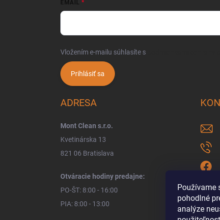
EMAIL
Vložením e-mailu súhlasíte s
podmienkami ochrany 
Prihlásiť sa
ADRESA
KON
Mont Clean s.r.o.
Kvetinárska 13
821 06 Bratislava
Otváracie hodiny predajne:
Používame s
PO-ŠT: 8:00 - 16:00
pohodlné pr
PIA: 8:00 - 13:00
analýze neus
použiteľnos