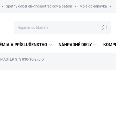
Spätný odber elektrospotrebičov a batérií
Moja objednávka
Hľadať
ÉMIA A PRÍSLUŠENSTVO
NÁHRADNÉ DIELY
KOMP
TMASTER STS 830-10-270 D
otenia
ZNAČKA:
SCHNEIDER
2 372,67 €
2 2
1 793,97 € bez DPH
Jednotková
DO 14 DNÍ
cena: