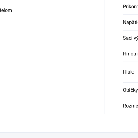
Príkon
:
dielom
Napäti
Sací v
Hmotn
Hluk
:
Otáčky
Rozmer