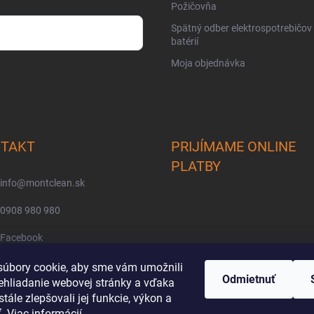
Požičovňa
Spätný odber elektrospotrebičov
batérií
Moja objednávka
osobných údajov
TAKT
PRIJÍMAME ONLINE
PLATBY
info
@
montclean.sk
0908 980 980
Facebook
montclean/
úbory cookie, aby sme vám umožnili
Odmietnuť
ehliadanie webovej stránky a vďaka
tále zlepšovali jej funkcie, výkon a
ť.
Viac informácií