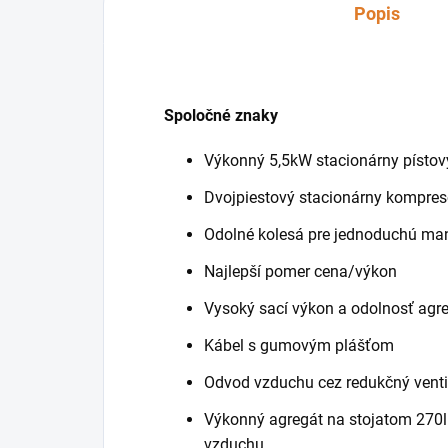
Popis
Spoločné znaky
Výkonný 5,5kW stacionárny písto
Dvojpiestový stacionárny kompre
Odolné kolesá pre jednoduchú man
Najlepší pomer cena/výkon
Vysoký sací výkon a odolnosť agr
Kábel s gumovým plášťom
Odvod vzduchu cez redukčný venti
Výkonný agregát na stojatom 270l
vzduchu