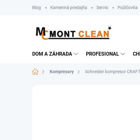
Prejsť
Blog
Kamenná predajňa
Servis
Požičovňa
na
obsah
DOM A ZÁHRADA
PROFESIONAL
CH
Domov
Kompresory
Schneider kompresor CRAF
Neohodnotené
Podrobnosti hodn