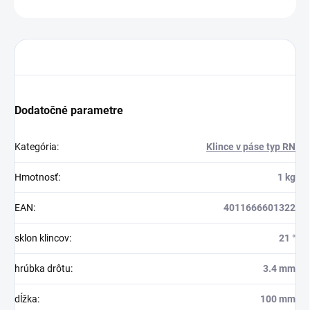
OPÝTAŤ SA
STRÁŽIŤ
Dodatočné parametre
Kategória
:
Klince v páse typ RN
Hmotnosť
:
1 kg
EAN
:
4011666601322
sklon klincov
:
21 °
hrúbka drôtu
:
3.4 mm
dĺžka
:
100 mm