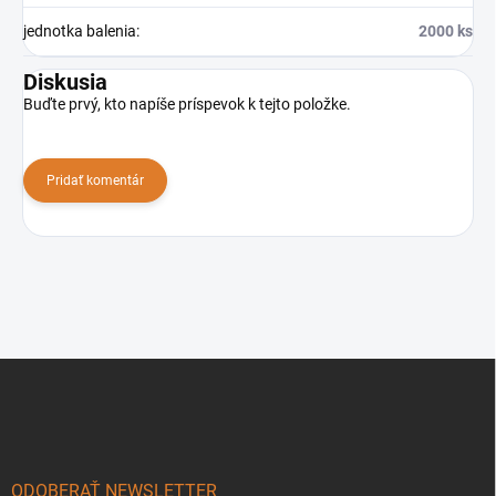
jednotka balenia
:
2000 ks
Diskusia
Buďte prvý, kto napíše príspevok k tejto položke.
Pridať komentár
Z
á
p
ä
t
i
ODOBERAŤ NEWSLETTER