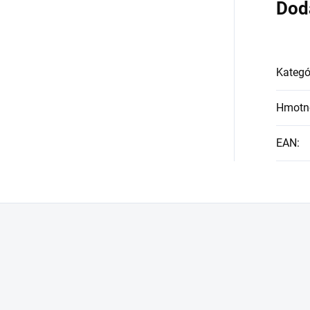
Dod
Kategó
Hmotn
EAN
: