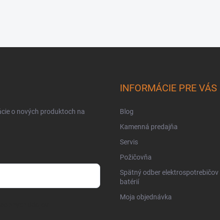
INFORMÁCIE PRE VÁS
ácie o nových produktoch na
Blog
Kamenná predajňa
Servis
Požičovňa
Spätný odber elektrospotrebičov
batérií
Moja objednávka
osobných údajov