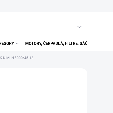
PRÁZDNY KOŠÍK
NÁKUPNÝ
KOŠÍK
RESORY
MOTORY, ČERPADLÁ, FILTRE, SÁČKY...
OB
 HK-K-MLH 3000/45-12
€