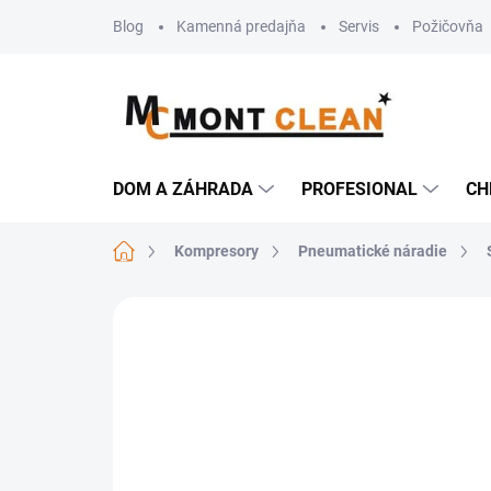
Prejsť
Blog
Kamenná predajňa
Servis
Požičovňa
na
obsah
DOM A ZÁHRADA
PROFESIONAL
CH
Domov
Kompresory
Pneumatické náradie
Neohodnotené
Podrobnosti hodn