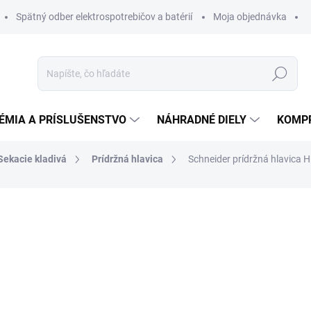
Spätný odber elektrospotrebičov a batérií
Moja objednávka
Hľadať
ÉMIA A PRÍSLUŠENSTVO
NÁHRADNÉ DIELY
KOMP
Sekacie kladivá
Prídržná hlavica
Schneider prídržná hlavica
otenia
ZNAČKA:
SCHNEIDER
65,19 €
62,58 
50,88 € bez DPH
Jednotková
DO 14 DNÍ
cena: