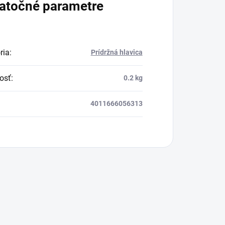
atočné parametre
ria
:
Prídržná hlavica
osť
:
0.2 kg
4011666056313