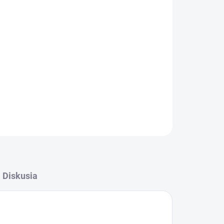
Pridať do košíka
OPÝTAŤ SA
STRÁŽIŤ
Diskusia