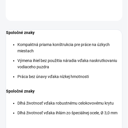
DETAILNÉ INFORMÁCIE
OPÝTAŤ SA
STRÁŽIŤ
Spoločné znaky
Kompaktná priama konštrukcia pre práce na úzkych
miestach
Výmena ihiel bez použitia náradia vďaka naskrutkovaniu
vodiaceho puzdra
Práca bez únavy vďaka nízkej hmotnosti
Spoločné znaky
Dlhá životnosť vďaka robustnému celokovovému krytu
Dlhá životnosť vďaka ihlám zo špeciálnej ocele, Ø 3,0 mm