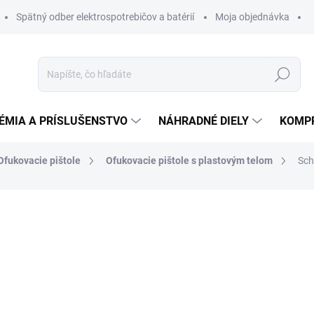
Spätný odber elektrospotrebičov a batérií
Moja objednávka
Hľadať
ÉMIA A PRÍSLUŠENSTVO
NÁHRADNÉ DIELY
KOMP
Ofukovacie pištole
Ofukovacie pištole s plastovým telom
Sch
otenia
ZNAČKA:
SCHNEIDER
19,56 €
15,90 € bez DPH
Jednotková
NA EXTERNOM SKLADE
cena: