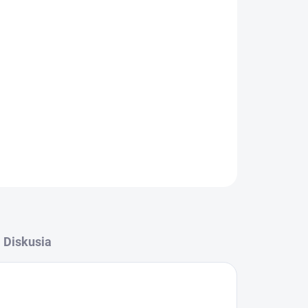
Pridať do košíka
OPÝTAŤ SA
STRÁŽIŤ
Diskusia