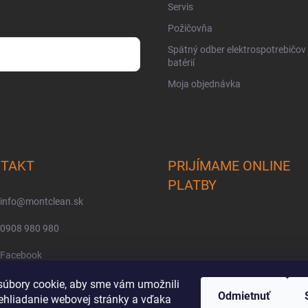
Servis
Požičovňa
Spätný odber elektrospotrebičov
batérií
Moja objednávka
osobných údajov
TAKT
PRIJÍMAME ONLINE
PLATBY
info
@
montclean.sk
0908 980 980
Facebook
montclean/
úbory cookie, aby sme vám umožnili
Odmietnuť
ehliadanie webovej stránky a vďaka