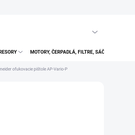
PRÁZDNY KOŠÍK
NÁKUPNÝ
KOŠÍK
RESORY
MOTORY, ČERPADLÁ, FILTRE, SÁČKY...
OB
neider ofukovacie pištole AP-Vario-P