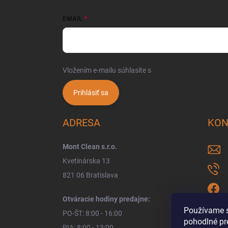
EMAIL
Vložením e-mailu súhlasíte s
podmienkami ochrany 
Prihlásiť sa
ADRESA
KON
Mont Clean s.r.o.
Kvetinárska 13
821 06 Bratislava
Otváracie hodiny predajne:
Používame s
PO-ŠT: 8:00 - 16:00
pohodlné pr
PIA: 8:00 - 13:00