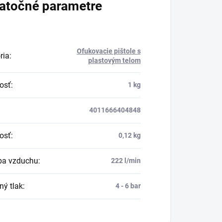
atočné parametre
Ofukovacie pištole s
ria
:
plastovým telom
osť
:
1 kg
4011666404848
osť
:
0,12 kg
ba vzduchu
:
222 l/min
ný tlak
:
4 - 6 bar