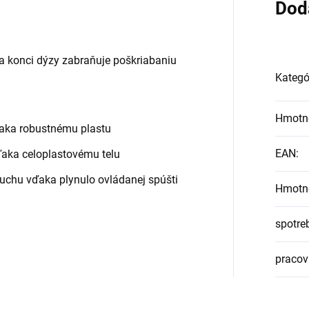
Dod
 konci dýzy zabraňuje poškriabaniu
Kategó
Hmotn
ďaka robustnému plastu
EAN
:
vďaka celoplastovému telu
uchu vďaka plynulo ovládanej spúšti
Hmotn
spotre
pracov