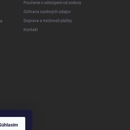
Poučenie o odstúpení od zmluvy
Ochrana osobných údajov
Doprava a možnosti platby
 a
Kontakt
Súhlasím