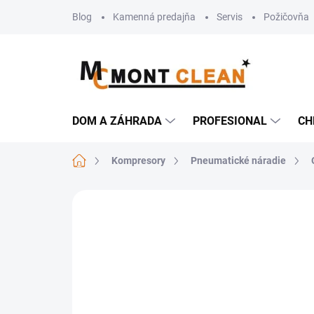
Prejsť
Blog
Kamenná predajňa
Servis
Požičovňa
na
obsah
DOM A ZÁHRADA
PROFESIONAL
CH
Domov
Kompresory
Pneumatické náradie
Neohodnotené
Podrobnosti hodn