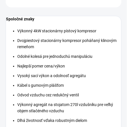
OPÝTAŤ SA
STRÁŽIŤ
Spoločné znaky
Výkonný 4kW stacionárny pístový kompresor
Dvojpiestový stacionárny kompresor poháňaný klinovým
remeňom
Odolné kolesá pre jednoduchú manipuláciu
Najlepší pomer cena/výkon
Vysoký sací výkon a odolnosť agregátu
Kábel s gumovým plášťom
Odvod vzduchu cez redukčný ventil
Výkonný agregát na stojatom 270l vzdušníku pre veľký
objem stlačéného vzduchu
Dlhá životnosť vďaka robustným dielom