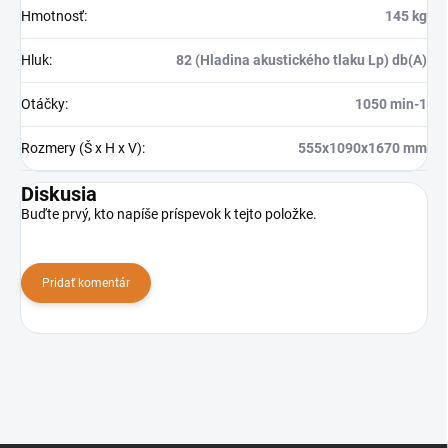
Hmotnosť
:
145 kg
Hluk
:
82 (Hladina akustického tlaku Lp) db(A)
Otáčky
:
1050 min-1
Rozmery (Š x H x V)
:
555x1090x1670 mm
Diskusia
Buďte prvý, kto napíše príspevok k tejto položke.
Pridať komentár