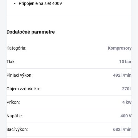
Pripojenie na sieť 400V
Dodatočné parametre
Kategória
:
Kompresory
Tlak
:
10 bar
Plniaci výkon
:
492 l/min
Objem vzdušníka
:
270 l
Príkon
:
4 kW
Napätie
:
400 V
Sací výkon
:
682 l/min