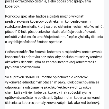
počas extrakčného čistenia, alebo počas predsprejovania
kobercov.
Pomocou špeciálnej hadice a pištole možno vykonať
predsprejovanie kobercov postriekaním koncentrovaným
roztokom chemikálie, ktorý sa pred čistením nechá niekoľko minút
pôsobiť. Dlhšie pôsobenie chemikálie uľahčuje odstraňovanie
nečistôt z vlákien, čo umožňuje dosiahnuť lepšie výsledky čistenia
a urýchľuje následné čistiace operácie.
Počas extrakčného čistenia kobercov stroj dodáva kontrolovanú
koncentráciu prípravku bez toho, aby obsluha musela vykonávať
akékoľvek riedenie. Tým sa zabráni nesprávnej koncentrácii a
plytvaniu prostriedkom.
So súpravou SMARTKIT možno oplachovanie kobercov
vykonávať jednoduchým otáčaním páky. Krok oplachovania sa
odporúča na odstránenie akýchkoľvek lepkavých zvyškov
chemikálií z vlákien koberca, ktoré by inak spôsobili rýchle
opätovné znečistenie po čistení. Opláchnutím koberca na konci
čistenia sa koberec pomaly znovu zašpiní tak, ako keď bol nový.