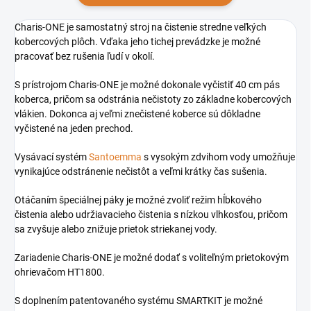
Charis-ONE je samostatný stroj na čistenie stredne veľkých
kobercových plôch. Vďaka jeho tichej prevádzke je možné
pracovať bez rušenia ľudí v okolí.
S prístrojom Charis-ONE je možné dokonale vyčistiť 40 cm pás
koberca, pričom sa odstránia nečistoty zo základne kobercových
vlákien. Dokonca aj veľmi znečistené koberce sú dôkladne
vyčistené na jeden prechod.
Vysávací systém
Santoemma
s vysokým zdvihom vody umožňuje
vynikajúce odstránenie nečistôt a veľmi krátky čas sušenia.
Otáčaním špeciálnej páky je možné zvoliť režim hĺbkového
čistenia alebo udržiavacieho čistenia s nízkou vlhkosťou, pričom
sa zvyšuje alebo znižuje prietok striekanej vody.
Zariadenie Charis-ONE je možné dodať s voliteľným prietokovým
ohrievačom HT1800.
S doplnením patentovaného systému SMARTKIT je možné