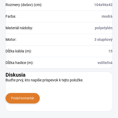
Rozmery (dxšxv) (cm)
:
104x96x42
Farba
:
modrá
Materiál nádoby
:
polyetylén
Motor
:
3 stupňový
Dĺžka kábla (m)
:
15
Dĺžka hadice (m)
:
voliteľná
Diskusia
Buďte prvý, kto napíše príspevok k tejto položke.
Pridať komentár