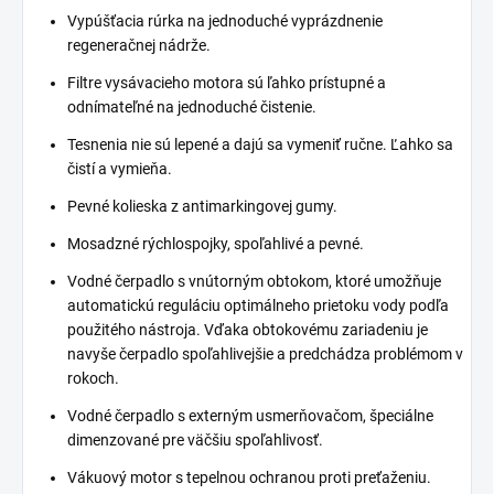
Vypúšťacia rúrka na jednoduché vyprázdnenie
regeneračnej nádrže.
Filtre vysávacieho motora sú ľahko prístupné a
odnímateľné na jednoduché čistenie.
Tesnenia nie sú lepené a dajú sa vymeniť ručne. Ľahko sa
čistí a vymieňa.
Pevné kolieska z antimarkingovej gumy.
Mosadzné rýchlospojky, spoľahlivé a pevné.
Vodné čerpadlo s vnútorným obtokom, ktoré umožňuje
automatickú reguláciu optimálneho prietoku vody podľa
použitého nástroja. Vďaka obtokovému zariadeniu je
navyše čerpadlo spoľahlivejšie a predchádza problémom v
rokoch.
Vodné čerpadlo s externým usmerňovačom, špeciálne
dimenzované pre väčšiu spoľahlivosť.
Vákuový motor s tepelnou ochranou proti preťaženiu.