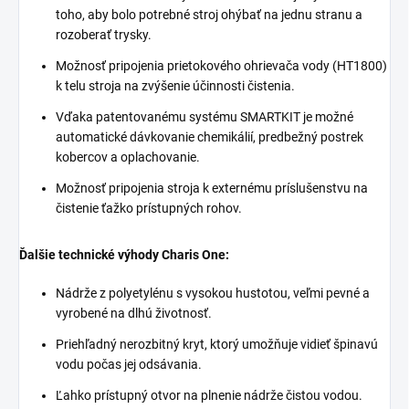
toho, aby bolo potrebné stroj ohýbať na jednu stranu a
rozoberať trysky.
Možnosť pripojenia prietokového ohrievača vody (HT1800)
k telu stroja na zvýšenie účinnosti čistenia.
Vďaka patentovanému systému SMARTKIT je možné
automatické dávkovanie chemikálií, predbežný postrek
kobercov a oplachovanie.
Možnosť pripojenia stroja k externému príslušenstvu na
čistenie ťažko prístupných rohov.
Ďalšie technické výhody Charis One:
Nádrže z polyetylénu s vysokou hustotou, veľmi pevné a
vyrobené na dlhú životnosť.
Priehľadný nerozbitný kryt, ktorý umožňuje vidieť špinavú
vodu počas jej odsávania.
Ľahko prístupný otvor na plnenie nádrže čistou vodou.