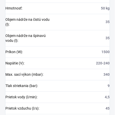
Hmotnosť
:
50 kg
Objem nádrže na čistú vodu
35
(l)
:
Objem nádrže na špinavú
35
vodu (l)
:
Príkon (W)
:
1500
Napätie (V)
:
220-240
Max. sací výkon (mbar)
:
340
Tlak striekania (bar)
:
9
Prietok vody (l/min)
:
4,5
Prietok vzduchu (l/s)
:
45