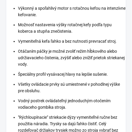
Výkonný a spoľahlivý motor s rotačnou kefou na intenzívne
kefovanie.
Možnosť nastavenia výšky rotačnej kefy podľa typu
koberca a stupňa znečistenia.
Vymeniteľná kefa ľahko a bez nutnosti prevracať stroj.
Otáčaním páčky je možné zvoliť režim hĺbkového alebo
udržiavacieho čistenia, zvýšiť alebo znížiť prietok striekanej
vody.
Špeciálny profil vysávacej hlavy na lepšie sušenie.
Všetky ovládacie prvky sú umiestnené v pohodlnej výške
pre obsluhu.
Vodný postrek ovládateľný jednoduchým otočením
vodiaceho gombíka stroja.
"Rýchloupínacie" striekacie dýzy vymeniteľné ručne bez
použitia náradia. Trysky sa dajú ľahko čistiť. Celý
rozdeľovač držiakov trysiek možno zo stroja vybrať bez