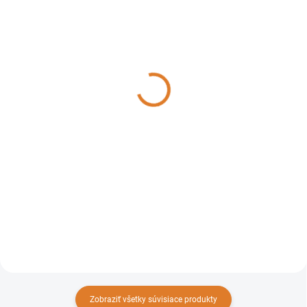
DO TÝŽDŇA
DO TÝŽDŇA
Santoemma Násada extr.
Santoemma Násada extr.
na čalúnenie plast,
kobercová 3 trysky, NS300-
NS10PN-M
M
88,43 €
271,92 €
71,89 € bez DPH
221,07 € bez DPH
Do košíka
Do košíka
Táto ručná hubica Santoemma
Tyč na koberce, s 300 mm
NS10PN je bežne využívaná
šírkou čistenia, hliníkovou
ako ručný nástroj
vysávacou hlavou, 3
z priehľadného plastu
rýchloupínacími hubicami,
s 1 tryskou.
trubicami z nehrdzavejúcej
ocele, rukoväťou.
Zobraziť všetky súvisiace produkty