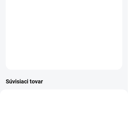
cena:
−
+
Pridať do košíka
Samostatný stroj s rotačnou kefou určený na profesionálne
čistenie stredne veľkých kobercových plôch.
DETAILNÉ INFORMÁCIE
OPÝTAŤ SA
STRÁŽIŤ
Súvisiaci tovar
1002-31-SA
NS300-M