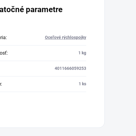
atočné parametre
ria
:
Oceľové rýchlospojky
osť
:
1 kg
4011666059253
e
:
1 ks