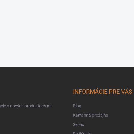
INFORMÁCIE PRE VÁS
ácie o nových produktoch na
Blog
Kamenná predajňa
Servis
Požičovňa