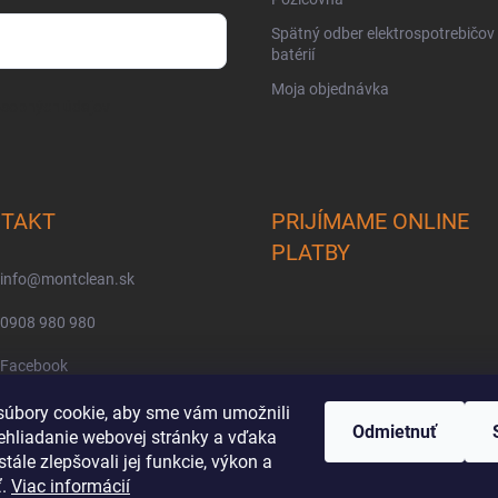
Spätný odber elektrospotrebičov
batérií
Moja objednávka
osobných údajov
TAKT
PRIJÍMAME ONLINE
PLATBY
info
@
montclean.sk
0908 980 980
Facebook
montclean/
úbory cookie, aby sme vám umožnili
Odmietnuť
ehliadanie webovej stránky a vďaka
tále zlepšovali jej funkcie, výkon a
ť.
Viac informácií