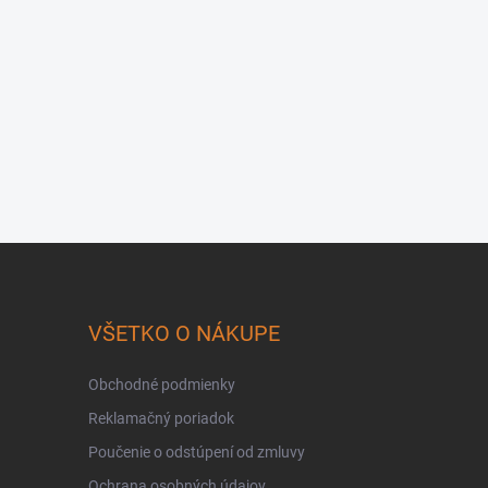
VŠETKO O NÁKUPE
Obchodné podmienky
Reklamačný poriadok
Poučenie o odstúpení od zmluvy
Ochrana osobných údajov