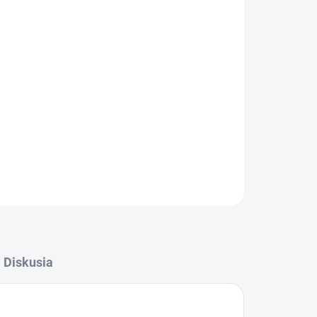
Pridať do košíka
OPÝTAŤ SA
STRÁŽIŤ
Diskusia