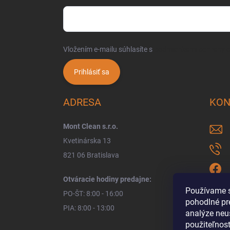
Vložením e-mailu súhlasíte s
podmienkami ochrany 
Prihlásiť sa
ADRESA
KON
Mont Clean s.r.o.
Kvetinárska 13
821 06 Bratislava
Otváracie hodiny predajne:
Používame s
PO-ŠT: 8:00 - 16:00
pohodlné pr
PIA: 8:00 - 13:00
analýze neus
použiteľnos