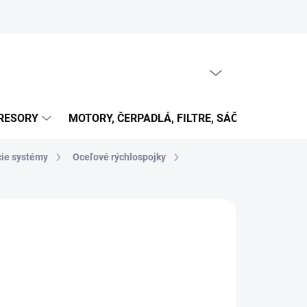
PRÁZDNY KOŠÍK
NÁKUPNÝ
KOŠÍK
RESORY
MOTORY, ČERPADLÁ, FILTRE, SÁČKY...
OB
cie systémy
Oceľové rýchlospojky