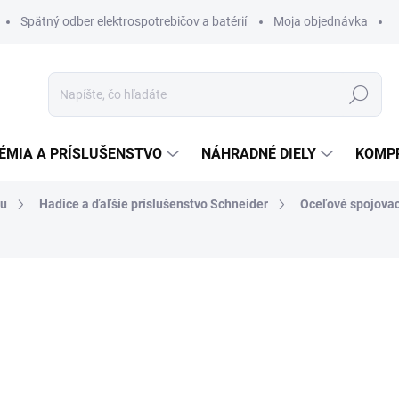
Spätný odber elektrospotrebičov a batérií
Moja objednávka
Hľadať
ÉMIA A PRÍSLUŠENSTVO
NÁHRADNÉ DIELY
KOMP
hu
Hadice a ďaľšie príslušenstvo Schneider
Oceľové spojova
otenia
ZNAČKA:
SCHNEIDER
16,85 €
13,70 € bez DPH
Jednotková
NA EXTERNOM SKLADE