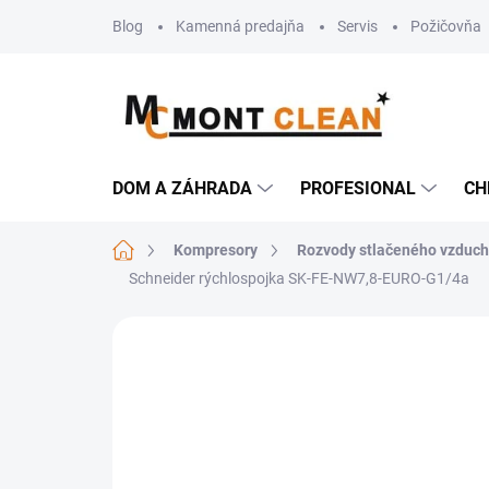
Prejsť
Blog
Kamenná predajňa
Servis
Požičovňa
na
obsah
DOM A ZÁHRADA
PROFESIONAL
CH
Domov
Kompresory
Rozvody stlačeného vzduc
Schneider rýchlospojka SK-FE-NW7,8-EURO-G1/4a
Neohodnotené
Podrobnosti hodn