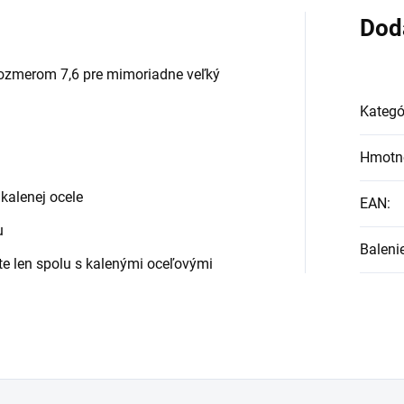
Dod
m
rozmerom 7,6 pre mimoriadne veľký
Kategó
Hmotn
kalenej ocele
EAN
:
u
Baleni
te len spolu s kalenými oceľovými