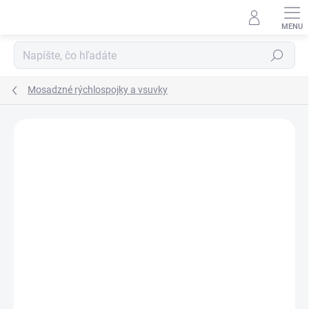
Prejsť
na
obsah
Hľadať
Mosadzné rýchlospojky a vsuvky
Neohodnotené
Podrobnosti hodnotenia
ZNAČKA:
SCHNEIDER