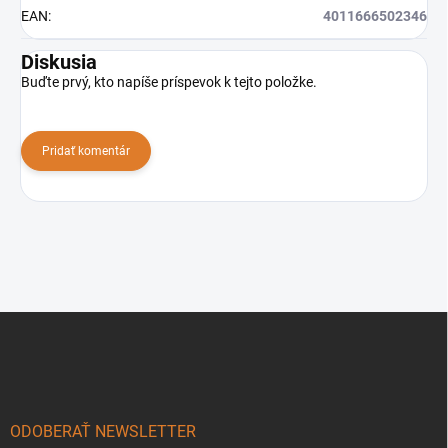
EAN
:
4011666502346
Diskusia
Buďte prvý, kto napíše príspevok k tejto položke.
Pridať komentár
Z
á
p
ä
t
i
ODOBERAŤ NEWSLETTER