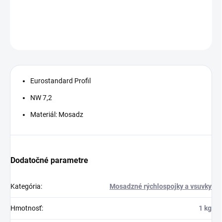
DETAILNÉ INFORMÁCIE
OPÝTAŤ SA
STRÁŽIŤ
Eurostandard Profil
NW 7,2
Materiál: Mosadz
Dodatočné parametre
Kategória
:
Mosadzné rýchlospojky a vsuvky
Hmotnosť
:
1 kg