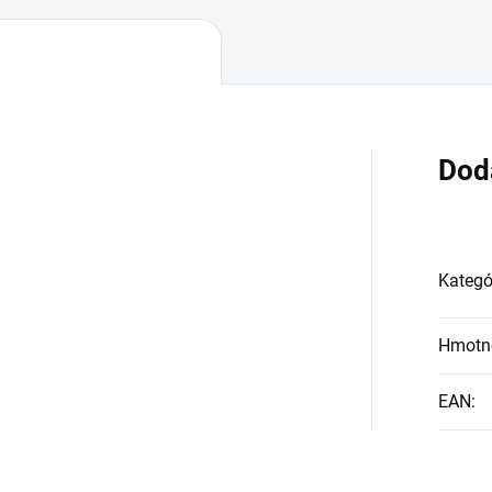
Dod
Kategó
Hmotn
EAN
: