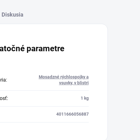
Diskusia
atočné parametre
Mosadzné rýchlospojky a
ria
:
vsuvky, v blistri
osť
:
1 kg
4011666056887