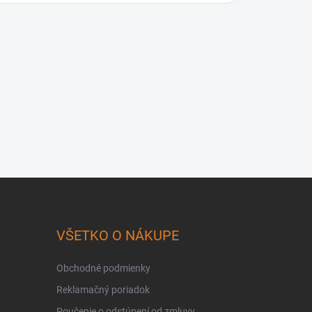
VŠETKO O NÁKUPE
Obchodné podmienky
Reklamačný poriadok
Poučenie o odstúpení od zmluvy