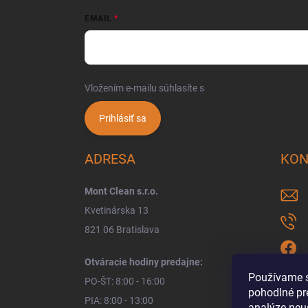
EMAIL
Vložením e-mailu súhlasíte s
podmienkami ochrany 
Prihlásiť sa
ADRESA
KON
Mont Clean s.r.o.
Kvetinárska 13
821 06 Bratislava
Otváracie hodiny predajne:
Používame s
PO-ŠT: 8:00 - 16:00
pohodlné pr
PIA: 8:00 - 13:00
analýze neus