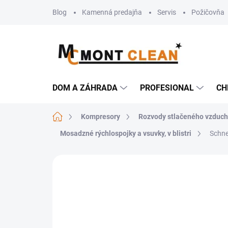
Prejsť
Blog
Kamenná predajňa
Servis
Požičovňa
na
obsah
DOM A ZÁHRADA
PROFESIONAL
CH
Domov
Kompresory
Rozvody stlačeného vzduc
Mosadzné rýchlospojky a vsuvky, v blistri
Schne
Neohodnotené
Podrobnosti hodn