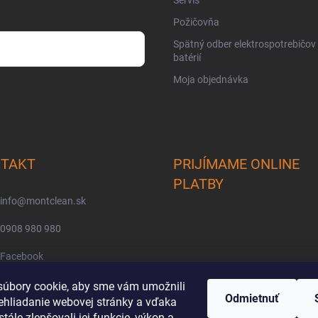
Servis
Požičovňa
Spätný odber elektrospotrebičov
batérií
Moja objednávka
osobných údajov
TAKT
PRIJÍMAME ONLINE
PLATBY
info
@
montclean.sk
0908 980 980
Facebook
montclean/
úbory cookie, aby sme vám umožnili
Odmietnuť
ehliadanie webovej stránky a vďaka
tále zlepšovali jej funkcie, výkon a