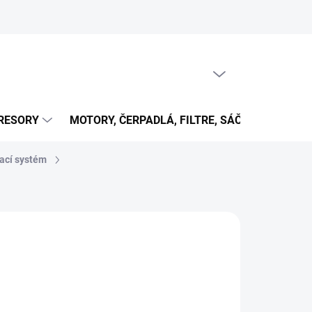
PRÁZDNY KOŠÍK
NÁKUPNÝ
KOŠÍK
RESORY
MOTORY, ČERPADLÁ, FILTRE, SÁČKY...
OB
ací systém
€
NÉ