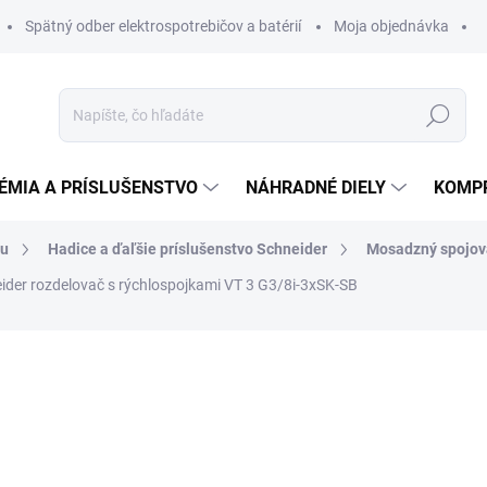
Spätný odber elektrospotrebičov a batérií
Moja objednávka
Hľadať
ÉMIA A PRÍSLUŠENSTVO
NÁHRADNÉ DIELY
KOMP
hu
Hadice a ďaľšie príslušenstvo Schneider
Mosadzný spojov
ider rozdelovač s rýchlospojkami VT 3 G3/8i-3xSK-SB
otenia
ZNAČKA:
SCHNEIDER
34,32 €
33,63 
27,34 € bez DPH
Jednotková
MOMENTÁLNE NEDOSTUP