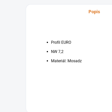
Popis
Profil EURO
NW 7,2
Materiál: Mosadz