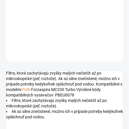
cena:
−
+
Pridať do košíka
Filtre pre vysávače Forzaspira MC330 Turbo
DETAILNÉ INFORMÁCIE
OPÝTAŤ SA
STRÁŽIŤ
Filtre, ktoré zachytávajú zvyšky malých nečistôt až po
mikroskopické (peľ, roztoče). Ak sú silne znečistené, možno ich v
prípade potreby kedykoľvek opláchnuť pod vodou. Kompatibilné s
modelmi
Polti
Forzaspira MC330 Turbo Výrobné kódy
kompatibilných vysávačov: PBEU0078
Filtre, ktoré zachytávajú zvyšky malých nečistôt až po
mikroskopické (peľ, roztoče).
Ak sú silne znečistené, možno ich v prípade potreby kedykoľvek
opláchnuť pod vodou.