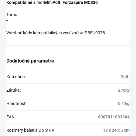
Kompatibilné s
modelmi
Polti Forzaspira MC330
Turbo
Výrobné kódy kompatibilných vysávačov: PBEU0078
Dodatočné parametre
Kategória
:
Polti
Záruka
:
2 roky
Hmotnosť
:
0.1 kg
EAN
:
8007411803864
Rozmery balenia D x Š x V
:
18 x 24 x 5 cm