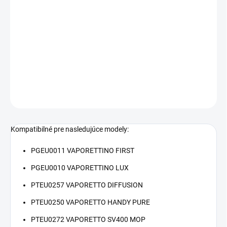
cena:
−
+
Pridať do košíka
Náhradný nástavec pre
Polti
Vaporetto Diffusion
DETAILNÉ INFORMÁCIE
OPÝTAŤ SA
STRÁŽIŤ
Kompatibilné pre nasledujúce modely:
PGEU0011 VAPORETTINO FIRST
PGEU0010 VAPORETTINO LUX
PTEU0257 VAPORETTO DIFFUSION
PTEU0250 VAPORETTO HANDY PURE
PTEU0272 VAPORETTO SV400 MOP