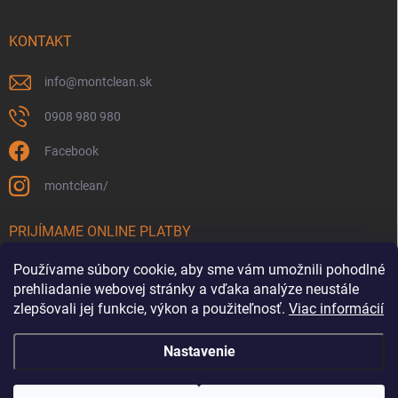
KONTAKT
info
@
montclean.sk
0908 980 980
Facebook
montclean/
PRIJÍMAME ONLINE PLATBY
Používame súbory cookie, aby sme vám umožnili pohodlné
prehliadanie webovej stránky a vďaka analýze neustále
zlepšovali jej funkcie, výkon a použiteľnosť.
Viac informácií
Nastavenie
Copyright 2026
Montclean.sk
. Všetky práva vyhradené.
Upraviť nastavenie