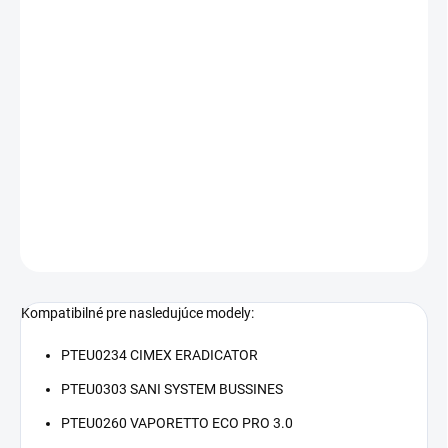
Jednotková
NA EXTERNOM SKLADE
cena:
−
+
Pridať do košíka
Náhradná parná hadica pre
Polti
Vaporetto ECO PRO 3.0. a PRO
95.
DETAILNÉ INFORMÁCIE
OPÝTAŤ SA
STRÁŽIŤ
Kompatibilné pre nasledujúce modely:
PTEU0234 CIMEX ERADICATOR
PTEU0303 SANI SYSTEM BUSSINES
PTEU0260 VAPORETTO ECO PRO 3.0