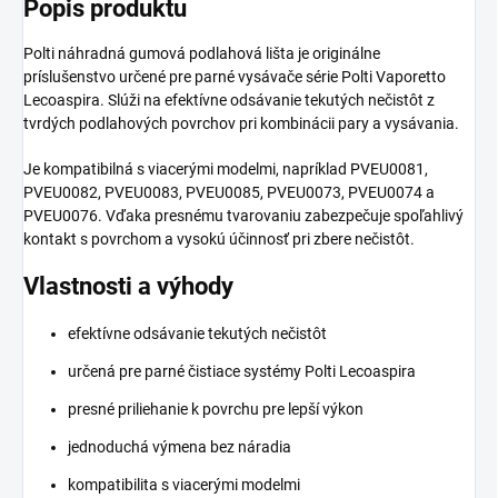
Popis produktu
Polti náhradná gumová podlahová lišta je originálne
príslušenstvo určené pre parné vysávače série Polti Vaporetto
Lecoaspira. Slúži na efektívne odsávanie tekutých nečistôt z
tvrdých podlahových povrchov pri kombinácii pary a vysávania.
Je kompatibilná s viacerými modelmi, napríklad PVEU0081,
PVEU0082, PVEU0083, PVEU0085, PVEU0073, PVEU0074 a
PVEU0076. Vďaka presnému tvarovaniu zabezpečuje spoľahlivý
kontakt s povrchom a vysokú účinnosť pri zbere nečistôt.
Vlastnosti a výhody
efektívne odsávanie tekutých nečistôt
určená pre parné čistiace systémy Polti Lecoaspira
presné priliehanie k povrchu pre lepší výkon
jednoduchá výmena bez náradia
kompatibilita s viacerými modelmi