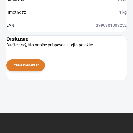
Hmotnosť
:
1 kg
EAN
:
2990301003252
Diskusia
Buďte prvý, kto napíše príspevok k tejto položke.
Pridať komentár
Z
á
p