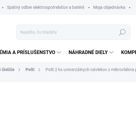
Spätný odber elektrospotrebičov a batérií
Moja objednávka
Hľadať
ÉMIA A PRÍSLUŠENSTVO
NÁHRADNÉ DIELY
KOMP
 čističe
Polti
Polti 2 ks univerzálnych návlekov z mikrovlákn
otenia
ZNAČKA:
POLTI
22,95 €
18,66 € bez DPH
Jednotková
DO 14 DNÍ
cena: