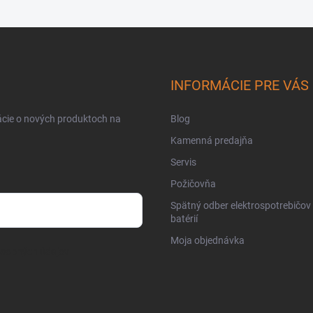
INFORMÁCIE PRE VÁS
ácie o nových produktoch na
Blog
Kamenná predajňa
Servis
Požičovňa
Spätný odber elektrospotrebičov
batérií
Moja objednávka
osobných údajov