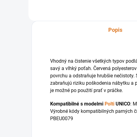
čistič určený na hĺbkové čistenie
s...
Popis
Vhodný na čistenie všetkých typov podlá
savý a vlhký poťah. Červená polyesterov
povrchu a odstraňuje hrubšie nečistoty.
zabraňujú riziku poškodenia nábytku a p
je možné po použití prať v práčke.
Kompatibilné s modelmi
Polti
UNICO
: 
Výrobné kódy kompatibilných parných č
PBEU0079