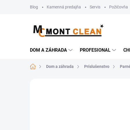
Prejsť
Blog
Kamenná predajňa
Servis
Požičovňa
na
obsah
DOM A ZÁHRADA
PROFESIONAL
CH
Domov
Dom a záhrada
Príslušenstvo
Parné
Neohodnotené
Podrobnosti hodn