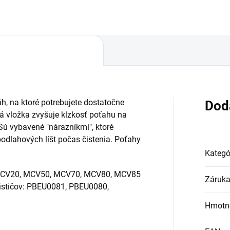
h, na ktoré potrebujete dostatočne
Dod
á vložka zvyšuje klzkosť poťahu na
 Sú vybavené "nárazníkmi", ktoré
odlahových líšt počas čistenia. Poťahy
Kategó
MCV20, MCV50, MCV70, MCV80, MCV85
Záruk
ističov: PBEU0081, PBEU0080,
Hmotn