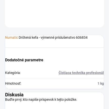
Príslušenstvo k čistiacej technike
Numatic
DETAILNÉ INFORMÁCIE
OPÝTAŤ SA
STRÁŽIŤ
Numatic
Drôtená kefa - výmenné príslušenstvo 606834
Dodatočné parametre
Kategória
:
Čistiaca technika profesionál
Hmotnosť
:
1 kg
Diskusia
Buďte prvý, kto napíše príspevok k tejto položke.