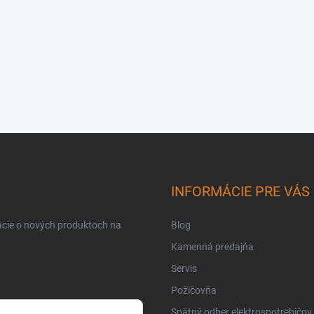
INFORMÁCIE PRE VÁS
ácie o nových produktoch na
Blog
Kamenná predajňa
Servis
Požičovňa
Spätný odber elektrospotrebičov