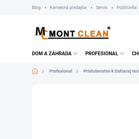
Prejsť
Blog
Kamenná predajňa
Servis
Požičovňa
na
obsah
DOM A ZÁHRADA
PROFESIONAL
CH
Domov
Profesional
Príslušenstvo k čistiacej te
Neohodnotené
Podrobnosti hodn