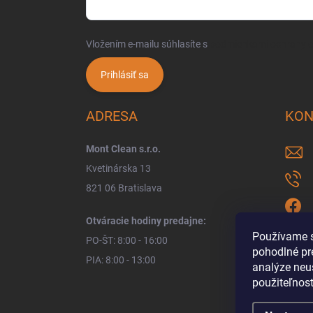
Vložením e-mailu súhlasíte s
podmienkami ochrany 
Prihlásiť sa
ADRESA
KON
Mont Clean s.r.o.
Kvetinárska 13
821 06 Bratislava
Otváracie hodiny predajne:
Používame s
PO-ŠT: 8:00 - 16:00
pohodlné pr
PIA: 8:00 - 13:00
analýze neus
použiteľnos