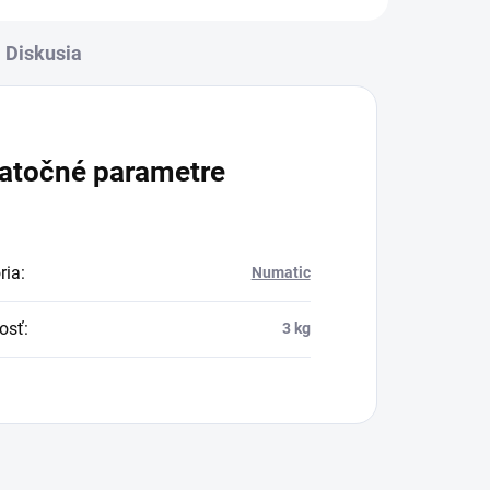
Diskusia
atočné parametre
ria
:
Numatic
osť
:
3 kg