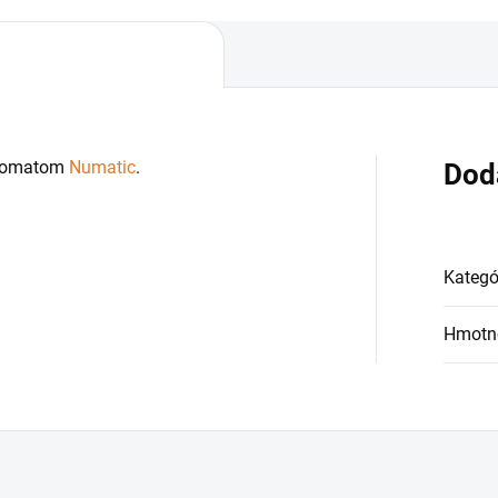
utomatom
Numatic
.
Dod
Kategó
Hmotn