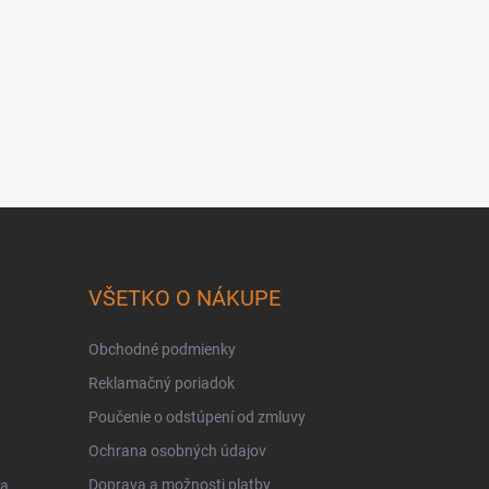
VŠETKO O NÁKUPE
Obchodné podmienky
Reklamačný poriadok
Poučenie o odstúpení od zmluvy
Ochrana osobných údajov
Doprava a možnosti platby
 a