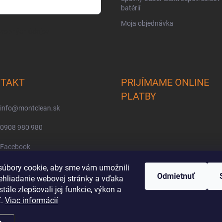
batérií
Moja objednávka
osobných údajov
TAKT
PRIJÍMAME ONLINE
PLATBY
info
@
montclean.sk
0908 980 980
Facebook
montclean/
úbory cookie, aby sme vám umožnili
Odmietnuť
ehliadanie webovej stránky a vďaka
tále zlepšovali jej funkcie, výkon a
ť.
Viac informácií