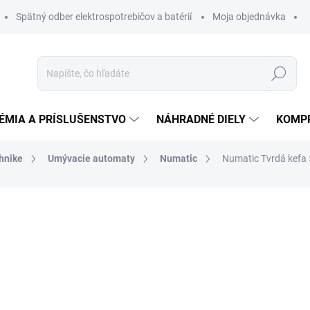
Spätný odber elektrospotrebičov a batérií
Moja objednávka
Hľadať
ÉMIA A PRÍSLUŠENSTVO
NÁHRADNÉ DIELY
KOMP
chnike
Umývacie automaty
Numatic
Numatic Tvrdá kef
otenia
ZNAČKA:
NUMATIC
129,42 €
110 €
89,43 € bez DPH
Jednotková
DO 14 DNÍ
cena: