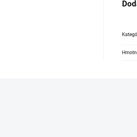
Dod
Kategó
Hmotn