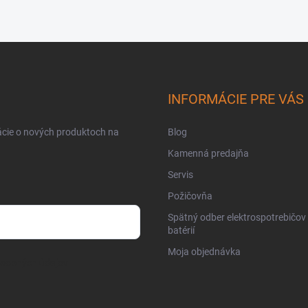
INFORMÁCIE PRE VÁS
ácie o nových produktoch na
Blog
Kamenná predajňa
Servis
Požičovňa
Spätný odber elektrospotrebičov
batérií
Moja objednávka
osobných údajov