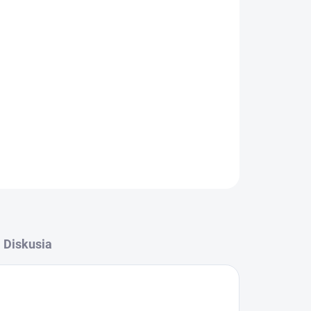
Pridať do košíka
hnike
Numatic
OPÝTAŤ SA
STRÁŽIŤ
Diskusia