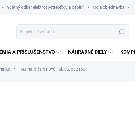
Spätný odber elektrospotrebičov a batérií
Moja objednávka
Hľadať
ÉMIA A PRÍSLUŠENSTVO
NÁHRADNÉ DIELY
KOMP
chnike
Numatic štrbinová hubica, 602160
otenia
ZNAČKA:
NUMATIC
19,73 €
16,78 
13,64 € bez DPH
Jednotková
DO 14 DNÍ
cena: