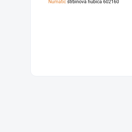
Numatic
štrbinová hubica 602160