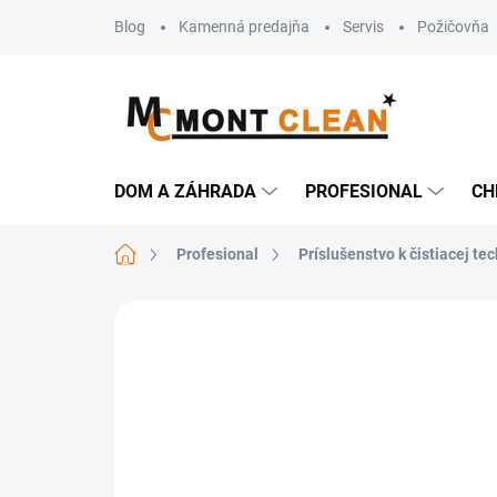
Prejsť
Blog
Kamenná predajňa
Servis
Požičovňa
na
obsah
DOM A ZÁHRADA
PROFESIONAL
CH
Domov
Profesional
Príslušenstvo k čistiacej te
Neohodnotené
Podrobnosti hodn