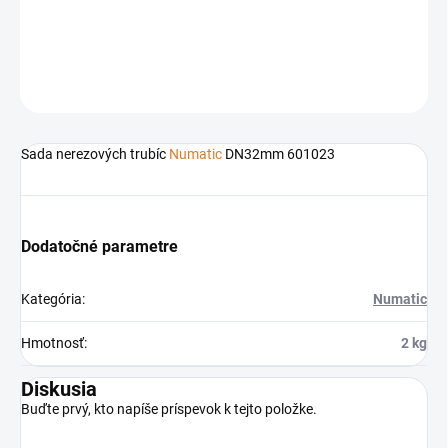
Príslušenstvo k čistiacej technike
Numatic
DETAILNÉ INFORMÁCIE
OPÝTAŤ SA
STRÁŽIŤ
Sada nerezových trubíc
Numatic
DN32mm 601023
Dodatočné parametre
Kategória
:
Numatic
Hmotnosť
:
2 kg
Diskusia
Buďte prvý, kto napíše príspevok k tejto položke.