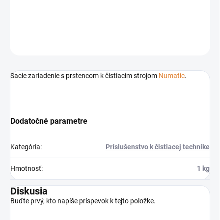
Príslušenstvo k čistiacim strojom
Numatic
DETAILNÉ INFORMÁCIE
OPÝTAŤ SA
STRÁŽIŤ
Sacie zariadenie s prstencom k čistiacim strojom
Numatic
.
Dodatočné parametre
Kategória
:
Príslušenstvo k čistiacej technike
Hmotnosť
:
1 kg
Diskusia
Buďte prvý, kto napíše príspevok k tejto položke.