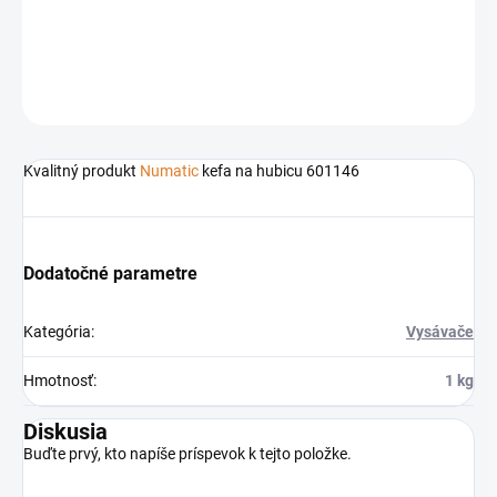
Príslušenstvo k čistiacej technike
Numatic
DETAILNÉ INFORMÁCIE
OPÝTAŤ SA
STRÁŽIŤ
Kvalitný produkt
Numatic
kefa na hubicu 601146
Dodatočné parametre
Kategória
:
Vysávače
Hmotnosť
:
1 kg
Diskusia
Buďte prvý, kto napíše príspevok k tejto položke.