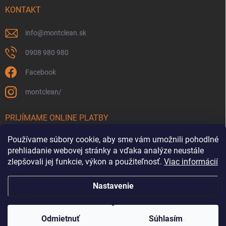
KONTAKT
info
@
montclean.sk
0908 980 980
Facebook
montclean/
PRIJÍMAME ONLINE PLATBY
Používame súbory cookie, aby sme vám umožnili pohodlné
prehliadanie webovej stránky a vďaka analýze neustále
zlepšovali jej funkcie, výkon a použiteľnosť.
Viac informácií
Nastavenie
Copyright 2026
Montclean.sk
. Všetky práva vyhradené.
Upraviť nastavenie
cookies
Odmietnuť
Súhlasím