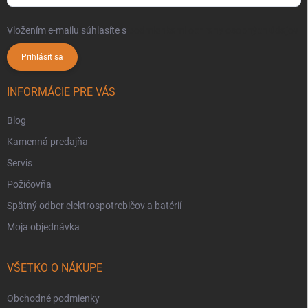
Vložením e-mailu súhlasíte s
podmienkami ochrany osobných údajov
Prihlásiť sa
INFORMÁCIE PRE VÁS
Blog
Kamenná predajňa
Servis
Požičovňa
Spätný odber elektrospotrebičov a batérií
Moja objednávka
VŠETKO O NÁKUPE
Obchodné podmienky