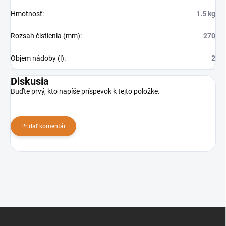
Hmotnosť
:
1.5 kg
Rozsah čistienia (mm)
:
270
Objem nádoby (l)
:
2
Diskusia
Buďte prvý, kto napíše príspevok k tejto položke.
Pridať komentár
Z
á