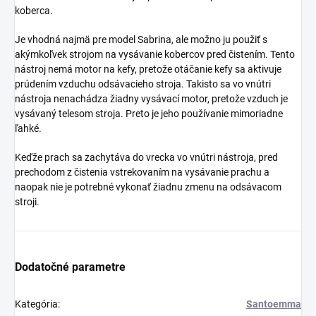
koberca.
Je vhodná najmä pre model Sabrina, ale možno ju použiť s
akýmkoľvek strojom na vysávanie kobercov pred čistením. Tento
nástroj nemá motor na kefy, pretože otáčanie kefy sa aktivuje
prúdením vzduchu odsávacieho stroja. Takisto sa vo vnútri
nástroja nenachádza žiadny vysávací motor, pretože vzduch je
vysávaný telesom stroja. Preto je jeho používanie mimoriadne
ľahké.
Keďže prach sa zachytáva do vrecka vo vnútri nástroja, pred
prechodom z čistenia vstrekovaním na vysávanie prachu a
naopak nie je potrebné vykonať žiadnu zmenu na odsávacom
stroji.
Dodatočné parametre
Kategória
:
Santoemma