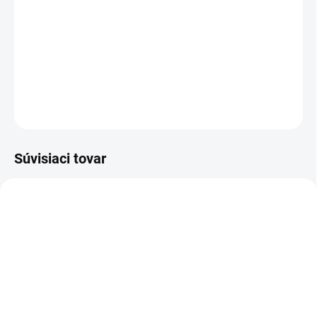
NS270TURBODUST je inovatívny vysávací nástavec s rotačnou
kefou a vnútorným papierovým sáčkom na vysávanie kobercov so
všetkými extraktormi
Santoemma
.
DETAILNÉ INFORMÁCIE
OPÝTAŤ SA
STRÁŽIŤ
Súvisiaci tovar
1002-30-SA
SANTOEMMASABRINACARCARTSW15HOT
DO 14 DNÍ
DO TÝŽDŇA
SANTOEMMA Tepovač