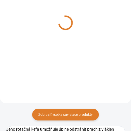
Santoemma Tepovač
SABRINA CAR SW15 HOT
SABRINA
1 693,32 €
797,80 €
1 376,68 € bez DPH
648,62 € bez DPH
Do košíka
Do košíka
Najmenší stroj na vstrekovanie
Najmenší stroj s injektážou a
a extrakciu s okamžitým
extrakciou z radu Santoemma,
ohrevom vody. Kompaktný a
určený na profesionálne
ľahko ovládateľný, vhodný pre
čistenie malých kobercov a
malé plochy. Určený najmä pre
tvrdých podláh. Malý, robustný
tie upratovacie firmy, ktoré...
a všestranný, ideálny na plochy
do...
Zobraziť všetky súvisiace produkty
Jeho rotačná kefa umožňuje úplne odstrániť prach z vlákien