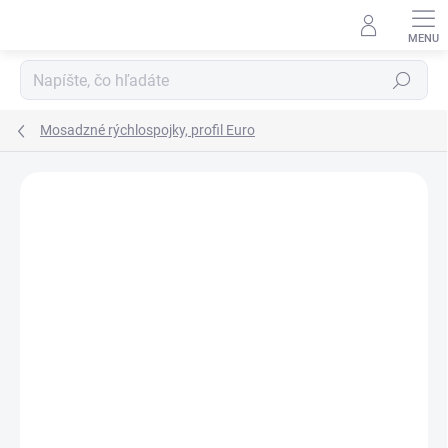
Prejsť
na
obsah
Hľadať
Mosadzné rýchlospojky, profil Euro
Neohodnotené
Podrobnosti hodnotenia
ZNAČKA:
SCHNEIDER