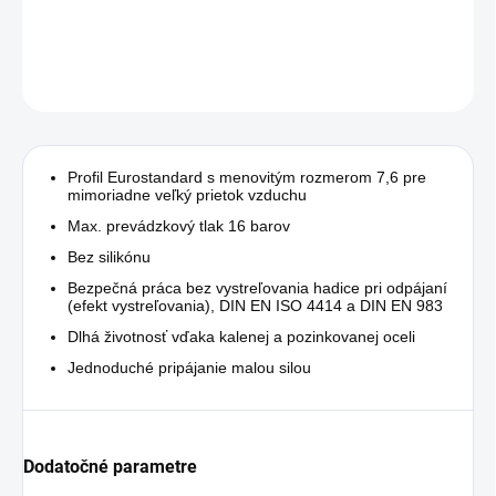
DETAILNÉ INFORMÁCIE
OPÝTAŤ SA
STRÁŽIŤ
Profil Eurostandard s menovitým rozmerom 7,6 pre
mimoriadne veľký prietok vzduchu
Max. prevádzkový tlak 16 barov
Bez silikónu
Bezpečná práca bez vystreľovania hadice pri odpájaní
(efekt vystreľovania), DIN EN ISO 4414 a DIN EN 983
Dlhá životnosť vďaka kalenej a pozinkovanej oceli
Jednoduché pripájanie malou silou
Dodatočné parametre