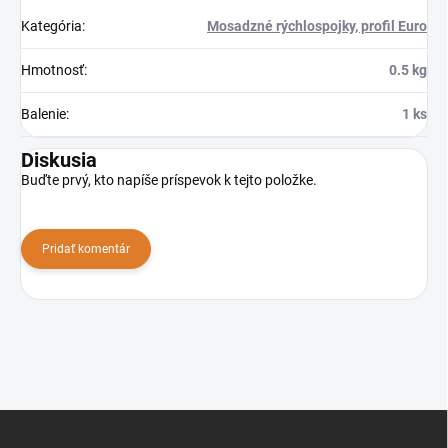
Kategória
:
Mosadzné rýchlospojky, profil Euro
Hmotnosť
:
0.5 kg
Balenie
:
1 ks
Diskusia
Buďte prvý, kto napíše príspevok k tejto položke.
Pridať komentár
Z
á