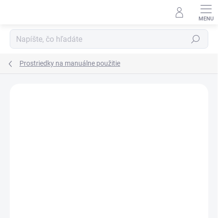
Prejsť
na
obsah
Hľadať
Prostriedky na manuálne použitie
Neohodnotené
Podrobnosti hodnotenia
ZNAČKA:
MONTCLEAN