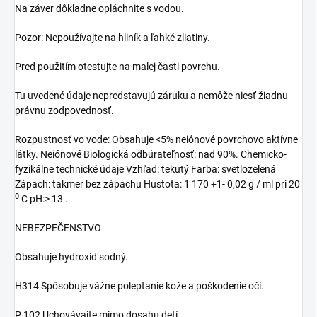
Na záver dôkladne opláchnite s vodou.
Pozor: Nepoužívajte na hliník a ľahké zliatiny.
Pred použitím otestujte na malej časti povrchu.
Tu uvedené údaje nepredstavujú záruku a nemôže niesť žiadnu
právnu zodpovednosť.
Rozpustnosť vo vode: Obsahuje <5% neiónové povrchovo aktívne
látky. Neiónové Biologická odbúrateľnosť: nad 90%. Chemicko-
fyzikálne technické údaje Vzhľad: tekutý Farba: svetlozelená
Zápach: takmer bez zápachu Hustota: 1 170 +1- 0,02 g / ml pri 20
0
C pH:> 13 .
NEBEZPEČENSTVO
Obsahuje hydroxid sodný.
H314 Spôsobuje vážne poleptanie kože a poškodenie očí.
P 102 Uchovávajte mimo dosahu detí.