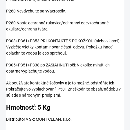
P260 Nevdychujte pary/aerosóly.
P280 Noste ochranné rukavice/ochranný odev/ochranné
okuliare/ochranu tváre.
P303+P361+P353 PRI KONTAKTE S POKOŽKOU (alebo vlasmi):
Vyzlečte všetky kontaminované časti odevu. Pokožku ihneď
opláchnite vodou [alebo sprchou].
P305+P351+P338 po ZASIAHNUTÍ očí: Niekoľko minút ich
opatrne vyplachujte vodou.
Ak používate kontaktné šošovky a je to možné, odstráňte ich.
Pokračujte vo vyplachovaní. P501 Zneškodnite obsah/nádobu v
súlade s národnými predpismi.
Hmotnosť: 5 Kg
Distribútor v SR: MONT CLEAN, s.r.o.