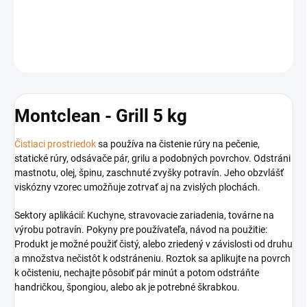
DETAILNÉ INFORMÁCIE
OPÝTAŤ SA
STRÁŽIŤ
Montclean - Grill 5 kg
Čistiaci prostriedok
sa používa na čistenie rúry na pečenie,
statické rúry, odsávače pár, grilu a podobných povrchov. Odstráni
mastnotu, olej, špinu, zaschnuté zvyšky potravín. Jeho obzvlášť
viskózny vzorec umožňuje zotrvať aj na zvislých plochách.
Sektory aplikácií: Kuchyne, stravovacie zariadenia, továrne na
výrobu potravín. Pokyny pre používateľa, návod na použitie:
Produkt je možné použiť čistý, alebo zriedený v závislosti od druhu
a množstva nečistôt k odstráneniu. Roztok sa aplikujte na povrch
k očisteniu, nechajte pôsobiť pár minút a potom odstráňte
handričkou, špongiou, alebo ak je potrebné škrabkou.