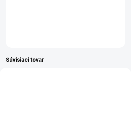
Príslušenstvo k čistiacej technike
OPÝTAŤ SA
STRÁŽIŤ
Súvisiaci tovar
TIP
36032-00104
8.619.0601
SKLADOM
DO 14 DNÍ
Lavor - Vysokotlakový
Lavor - Vysokotlakový
čistič RIO-R 1108, 36032-
čistič Missouri 1310,