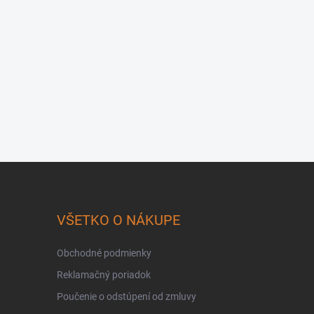
VŠETKO O NÁKUPE
Obchodné podmienky
Reklamačný poriadok
Poučenie o odstúpení od zmluvy