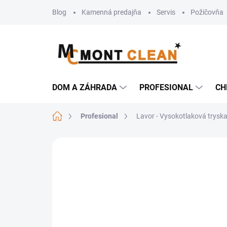
Prejsť
Blog
Kamenná predajňa
Servis
Požičovňa
na
obsah
DOM A ZÁHRADA
PROFESIONAL
CH
Domov
Profesional
Lavor - Vysokotlaková trysk
Neohodnotené
Podrobnosti hodn