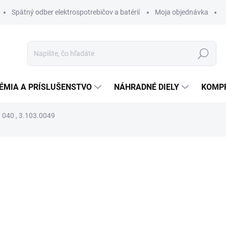
Spätný odber elektrospotrebičov a batérií
Moja objednávka
Hľadať
ÉMIA A PRÍSLUŠENSTVO
NÁHRADNÉ DIELY
KOMP
a 040 , 3.103.0049
otenia
ZNAČKA:
LAVOR
21,39 €
20,11 
16,35 € bez DPH
Jednotková
DO 14 DNÍ
cena: