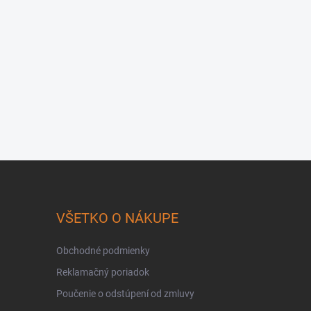
VŠETKO O NÁKUPE
Obchodné podmienky
Reklamačný poriadok
Poučenie o odstúpení od zmluvy