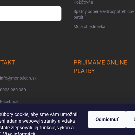
Požičovňa
Spätný odber elektrospotrebičov
batérií
Moja objednávka
osobných údajov
TAKT
PRIJÍMAME ONLINE
PLATBY
info
@
montclean.sk
0908 980 980
Facebook
montclean/
úbory cookie, aby sme vám umožnili
Odmietnuť
ehliadanie webovej stránky a vďaka
tále zlepšovali jej funkcie, výkon a
ť.
Viac informácií