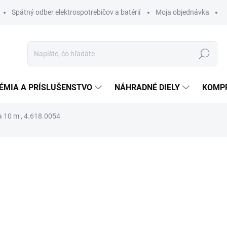
Spätný odber elektrospotrebičov a batérií
Moja objednávka
Hľadať
ÉMIA A PRÍSLUŠENSTVO
NÁHRADNÉ DIELY
KOMP
a 10 m , 4.618.0054
otenia
ZNAČKA:
LAVOR
168,18 €
158,0
128,53 € bez DPH
Jednotková
DO 14 DNÍ
cena: