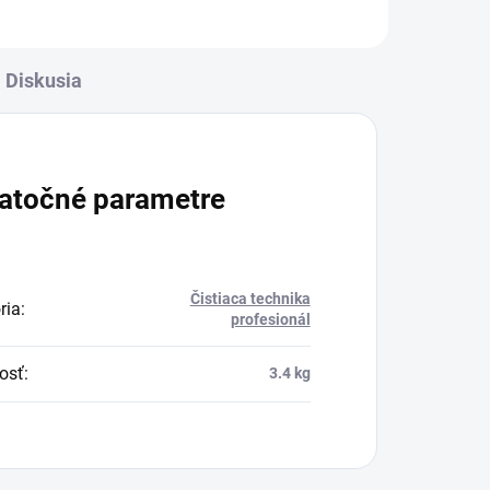
Diskusia
atočné parametre
Čistiaca technika
ria
:
profesionál
osť
:
3.4 kg