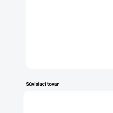
Súvisiaci tovar
36089-00014