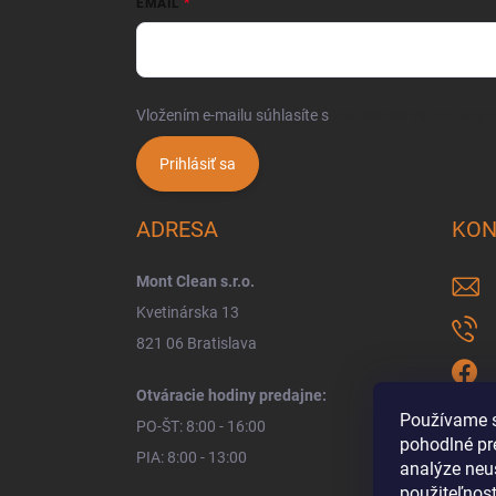
EMAIL
Vložením e-mailu súhlasíte s
podmienkami ochrany 
Prihlásiť sa
ADRESA
KON
Mont Clean s.r.o.
Kvetinárska 13
821 06 Bratislava
Otváracie hodiny predajne:
Používame s
PO-ŠT: 8:00 - 16:00
pohodlné pr
PIA: 8:00 - 13:00
analýze neus
použiteľnos