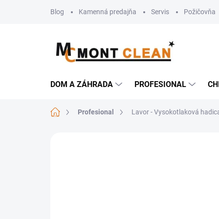
Prejsť
Blog
Kamenná predajňa
Servis
Požičovňa
na
obsah
DOM A ZÁHRADA
PROFESIONAL
CH
Domov
Profesional
Lavor - Vysokotlaková hadic
Neohodnotené
Podrobnosti hodn