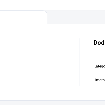
Dod
Kategó
Hmotn