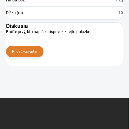
Dĺžka (m)
:
10
Diskusia
Buďte prvý, kto napíše príspevok k tejto položke.
Pridať komentár
Z
á
p
ä
t