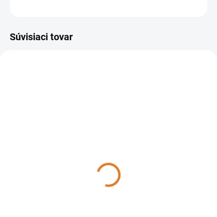
OPÝTAŤ SA
STRÁŽIŤ
Súvisiaci tovar
36021-00034
36021-00036
DO 14 DNÍ
DO 14 DNÍ
Lavor - THERMIC 2W 9H,
Lavor - THERMIC 2W 13L,
36021-00034
36021-00036
2 798,80 €
1 980,07 €
2 275,45 € bez DPH
1 609,81 € bez DPH
Do košíka
Do košíka
Profesionálny vysokotlakový
Profesionálny vysokotlakový