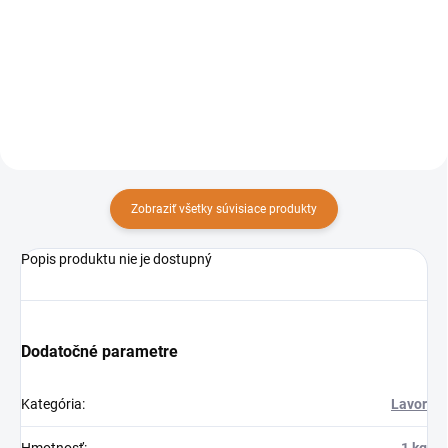
čistič vhodný na umývanie
čistič vhodný na umývanie
automobilov, strojov,
automobilov, strojov,
pracovných nástrojov, ale aj
pracovných nástrojov, ale aj
podláh, lodí a fasád.
podláh, lodí a fasád.
Zobraziť všetky súvisiace produkty
Popis produktu nie je dostupný
Dodatočné parametre
Kategória
:
Lavor
Hmotnosť
:
1 kg