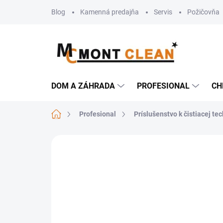
Prejsť
Blog
Kamenná predajňa
Servis
Požičovňa
na
obsah
DOM A ZÁHRADA
PROFESIONAL
CH
Domov
Profesional
Príslušenstvo k čistiacej te
Neohodnotené
Podrobnosti hodn