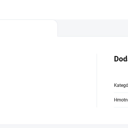
vstrekovania/odsávania pary
peny je skvelým pomocníkom 
použitie v...
Dod
Kategó
Hmotn