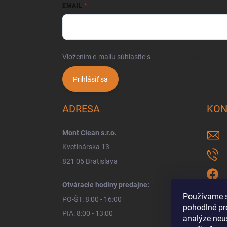
EMAIL
Vložením e-mailu súhlasíte s
podmienkami ochrany 
Prihlásiť sa
ADRESA
KON
Mont Clean s.r.o.
Kvetinárska 13
821 06 Bratislava
Otváracie hodiny predajne:
Používame s
PO-ŠT: 8:00 - 16:00
pohodlné pr
PIA: 8:00 - 13:00
analýze neus