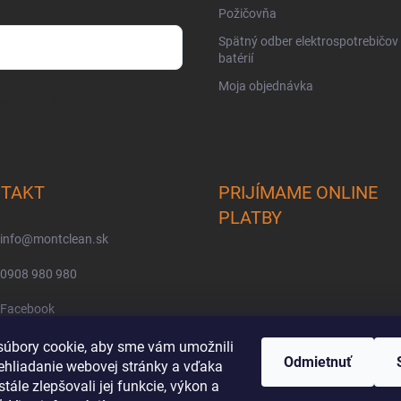
Požičovňa
Spätný odber elektrospotrebičov
batérií
Moja objednávka
osobných údajov
TAKT
PRIJÍMAME ONLINE
PLATBY
info
@
montclean.sk
0908 980 980
Facebook
montclean/
úbory cookie, aby sme vám umožnili
Odmietnuť
ehliadanie webovej stránky a vďaka
tále zlepšovali jej funkcie, výkon a