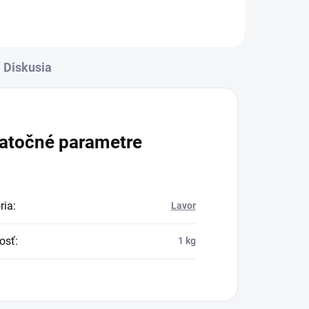
 a
pre
Diskusia
atočné parametre
ria
:
Lavor
osť
:
1 kg