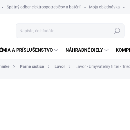
Spätný odber elektrospotrebičov a batérií
Moja objednávka
Hľadať
ÉMIA A PRÍSLUŠENSTVO
NÁHRADNÉ DIELY
KOMP
chnike
Parné čističe
Lavor
Lavor - Umývateľný filter - Tr
otenia
ZNAČKA:
LAVOR
54,91 €
51,61 
41,96 € bez DPH
Jednotková
DO 14 DNÍ
cena: