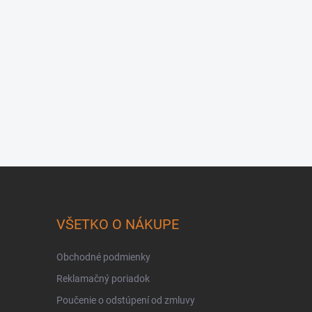
VŠETKO O NÁKUPE
Obchodné podmienky
Reklamačný poriadok
Poučenie o odstúpení od zmluvy