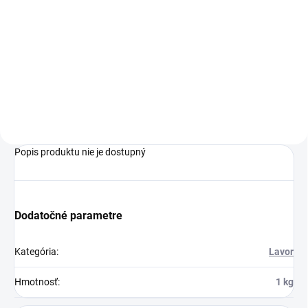
Lavor Windy IE Foam je
mokrosuchý vysávač, s ktorým
možete zároveň napeňovať a
tepovať (buď klasicky alebo s
bohatou penou) - je ideálny na
kompletné čistenie
automobilov.
Popis produktu nie je dostupný
Dodatočné parametre
Kategória
:
Lavor
Hmotnosť
:
1 kg