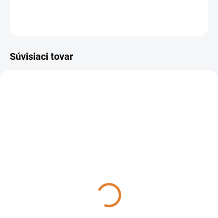
Príslušenstvo k čistiacej technike.
OPÝTAŤ SA
STRÁŽIŤ
Súvisiaci tovar
8.239.0017
DO 14 DNÍ
Lavor - Windy IE Foam,
8.239.0017
1 374,93 €
1 117,83 € bez DPH
Do košíka