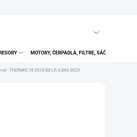
PRÁZDNY KOŠÍK
NÁKUPNÝ
KOŠÍK
RESORY
MOTORY, ČERPADLÁ, FILTRE, SÁČKY...
OB
vor - THERMIC 18 3518 BS LP, 0.066.0025
316,35 €