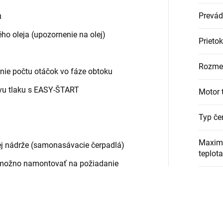
Prevád
u
o oleja (upozornenie na olej)
Prietok
Rozme
ie počtu otáčok vo fáze obtoku
vu tlaku s EASY-ŠTART
Motor 
Typ če
Maxim
j nádrže (samonasávacie čerpadlá)
teplota
 možno namontovať na požiadanie