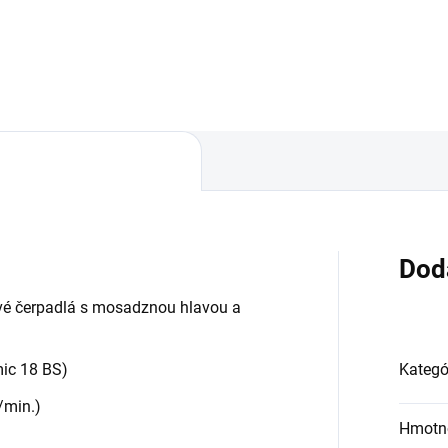
lušenstvo k čistiacej technike
Dod
é čerpadlá s mosadznou hlavou a
mic 18 BS)
Kategó
/min.)
Hmotn