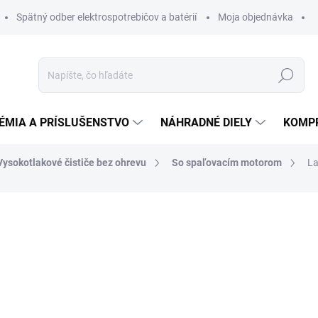
Spätný odber elektrospotrebičov a batérií
Moja objednávka
Hľadať
ÉMIA A PRÍSLUŠENSTVO
NÁHRADNÉ DIELY
KOMP
Vysokotlakové čističe bez ohrevu
So spaľovacím motorom
La
otenia
ZNAČKA:
LAVOR
10 507,89 €
9 
7 574,27 € bez DPH
Jednotková
DO 14 DNÍ
cena: