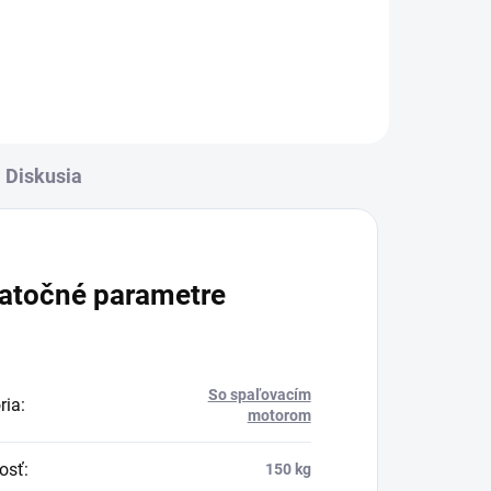
Diskusia
atočné parametre
So spaľovacím
ria
:
motorom
osť
:
150 kg