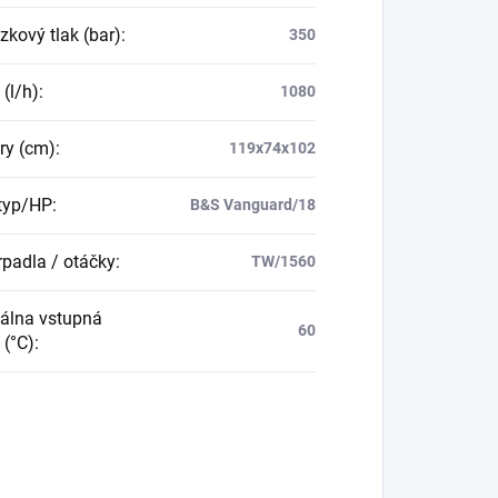
zkový tlak (bar)
:
350
 (l/h)
:
1080
ry (cm)
:
119x74x102
typ/HP
:
B&S Vanguard/18
rpadla / otáčky
:
TW/1560
álna vstupná
60
 (°C)
: