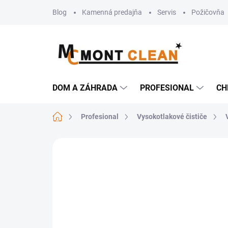
Prejsť
Blog
Kamenná predajňa
Servis
Požičovňa
na
obsah
DOM A ZÁHRADA
PROFESIONAL
CH
Domov
Profesional
Vysokotlakové čističe
Neohodnotené
Podrobnosti hodn