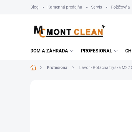
Prejsť
Blog
Kamenná predajňa
Servis
Požičovňa
na
obsah
DOM A ZÁHRADA
PROFESIONAL
CH
Domov
Profesional
Lavor - Rotačná tryska M22 
Neohodnotené
Podrobnosti hodn