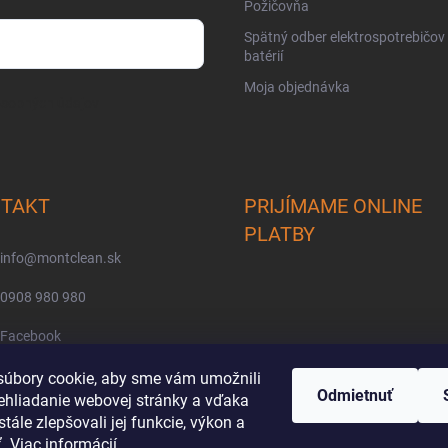
Požičovňa
Spätný odber elektrospotrebičov
batérií
Moja objednávka
osobných údajov
TAKT
PRIJÍMAME ONLINE
PLATBY
info
@
montclean.sk
0908 980 980
Facebook
montclean/
úbory cookie, aby sme vám umožnili
Odmietnuť
ehliadanie webovej stránky a vďaka
tále zlepšovali jej funkcie, výkon a
ť.
Viac informácií