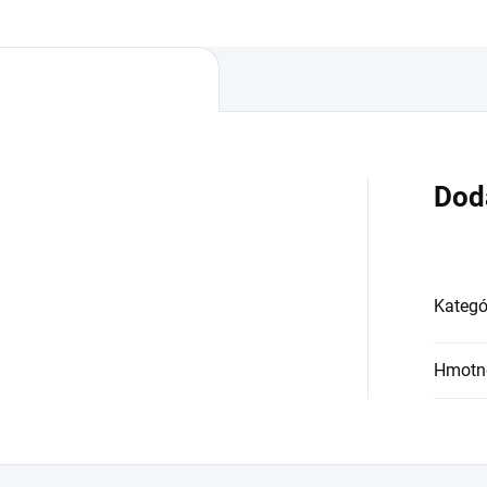
Dod
Kategó
Hmotn