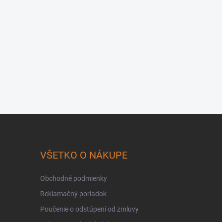
VŠETKO O NÁKUPE
Obchodné podmienky
Reklamačný poriadok
Poučenie o odstúpení od zmluvy