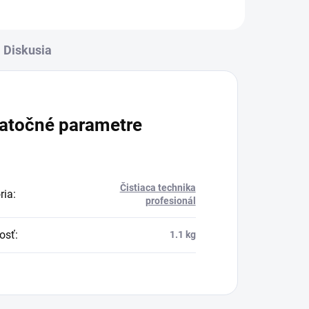
Diskusia
atočné parametre
Čistiaca technika
ria
:
profesionál
osť
:
1.1 kg