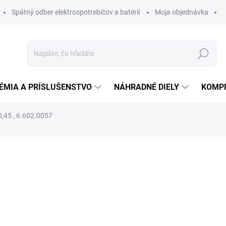
Spätný odber elektrospotrebičov a batérií
Moja objednávka
Hľadať
ÉMIA A PRÍSLUŠENSTVO
NÁHRADNÉ DIELY
KOMP
0,45 , 6.602.0057
otenia
ZNAČKA:
LAVOR
36,67 €
34,47 
28,02 € bez DPH
Jednotková
DO 14 DNÍ
cena: