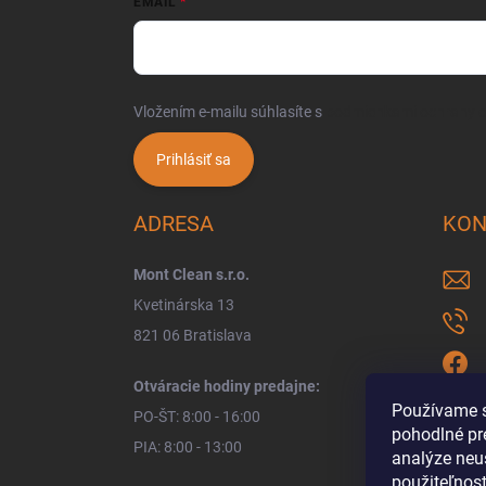
EMAIL
Vložením e-mailu súhlasíte s
podmienkami ochrany 
Prihlásiť sa
ADRESA
KON
Mont Clean s.r.o.
Kvetinárska 13
821 06 Bratislava
Otváracie hodiny predajne:
Používame s
PO-ŠT: 8:00 - 16:00
pohodlné pr
PIA: 8:00 - 13:00
analýze neus
použiteľnos