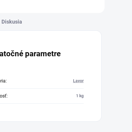
Diskusia
atočné parametre
ria
:
Lavor
osť
:
1 kg