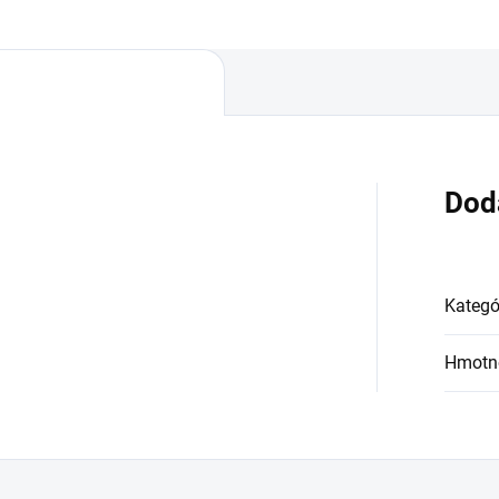
Dod
Kategó
Hmotn