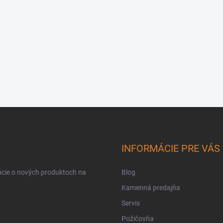
INFORMÁCIE PRE VÁS
ácie o nových produktoch na
Blog
Kamenná predajňa
Servis
Požičovňa