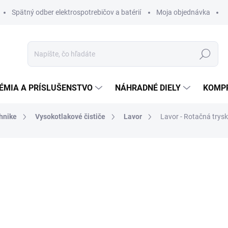
Spätný odber elektrospotrebičov a batérií
Moja objednávka
Hľadať
ÉMIA A PRÍSLUŠENSTVO
NÁHRADNÉ DIELY
KOMP
chnike
Vysokotlakové čističe
Lavor
Lavor - Rotačná trys
otenia
ZNAČKA:
LAVOR
137,07 €
128,8
104,76 € bez DPH
Jednotková
DO 14 DNÍ
cena: