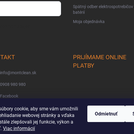
Spätný odber elektrospotrebičov
batérií
Moja objednávka
osobných údajov
TAKT
PRIJÍMAME ONLINE
PLATBY
info
@
montclean.sk
0908 980 980
Facebook
montclean/
úbory cookie, aby sme vám umožnili
Odmietnuť
ehliadanie webovej stránky a vďaka
tále zlepšovali jej funkcie, výkon a
ť.
Viac informácií