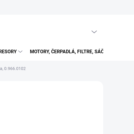
PRÁZDNY KOŠÍK
NÁKUPNÝ
KOŠÍK
RESORY
MOTORY, ČERPADLÁ, FILTRE, SÁČKY...
OB
ka, 0.966.0102
5 €