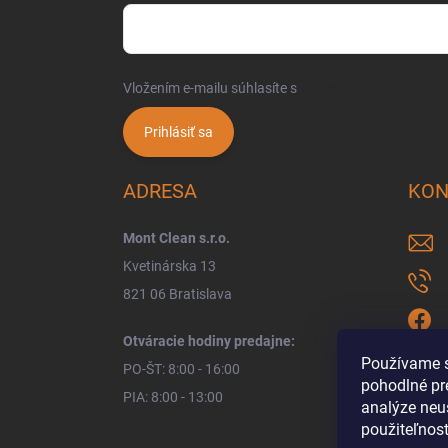
Vložením e-mailu súhlasíte s
podmienkami ochrany 
Prihlásiť sa
ADRESA
KON
Mont Clean s.r.o.
Kvetinárska 13
821 06 Bratislava
Otváracie hodiny predajne:
Používame s
PO-ŠT: 8:00 - 16:00
pohodlné pr
PIA: 8:00 - 13:00
analýze neus
použiteľnos