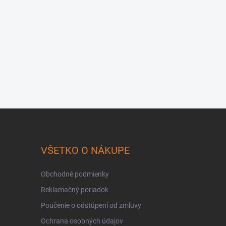
VŠETKO O NÁKUPE
Obchodné podmienky
Reklamačný poriadok
Poučenie o odstúpení od zmluvy
Ochrana osobných údajov