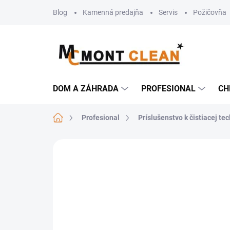
Prejsť
Blog
Kamenná predajňa
Servis
Požičovňa
na
obsah
DOM A ZÁHRADA
PROFESIONAL
CH
Domov
Profesional
Príslušenstvo k čistiacej te
Neohodnotené
Podrobnosti hodn